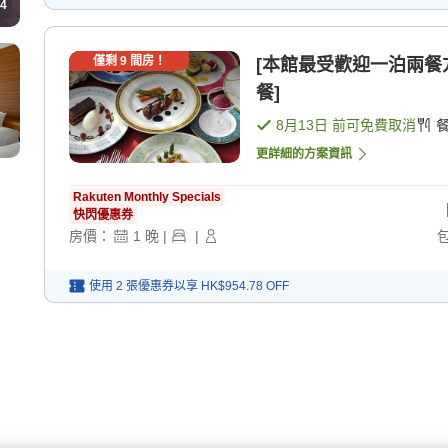
4
僅剩
9
間房！
[本館最受歡迎一泊兩餐方
餐]
8月13日
前可免費取消
更詳細的方案資訊
Rakuten Monthly Specials
快閃優惠券
房價：
1
晚
|
|
使用 2 張優惠券以享
HK$954.78
OFF