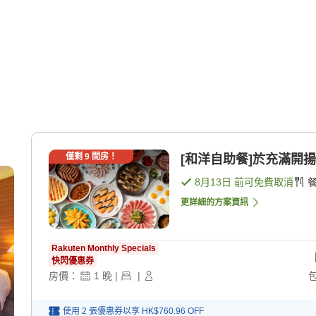
僅剩
9
間房！
[和洋自助餐]於充滿開揚
8月13日
前可免費取消
更詳細的方案資訊
Rakuten Monthly Specials
快閃優惠券
房價：
1
晚
|
|
使用 2 張優惠券以享
HK$760.96
OFF