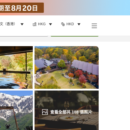
文（香港）
HKG
HKD
找客房
•
1
間房
重新搜尋
查看全部共
108
張照片