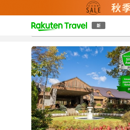
t
新
概覽
房間及住宿方案
評價
設施
o
p
P
a
g
e
_
s
e
a
r
c
h