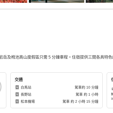
岩岳及栂池高山度假區只需 5 分鐘車程。住宿提供三間各具特
交通
白馬站
駕車
約
10
分鐘
長野站
駕車
約
1
小時
松本機場
駕車
約
2
小時
15
分鐘