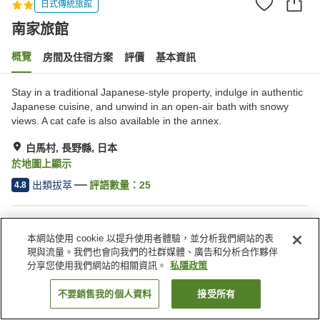
日式傳統旅館
南家旅館
概覽
房間及住宿方案
評價
基本資訊
Stay in a traditional Japanese-style property, indulge in authentic
Japanese cuisine, and unwind in an open-air bath with snowy
views. A cat cafe is also available in the annex.
白馬村, 長野縣, 日本
於地圖上顯示
出類拔萃
評語數量：
25
4.8
住宿設施
本網站使用 cookie 以提升使用者體驗，並分析我們網站的表
Wi-Fi
全幢禁煙
現與流量。我們也會向我們的社群媒體、廣告和分析合作夥伴
自動販賣機
滑雪設備乾燥室
分享您使用我們網站的相關資訊。
私隱政策
不要銷售我的個人資料
接受所有
找客房
主頁
日本
長野縣
白馬村
南家旅館