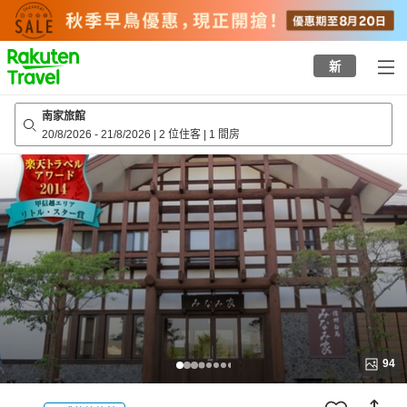
to
top
page
新
南家旅館
20/8/2026
-
21/8/2026
|
2 位住客
|
1 間房
94