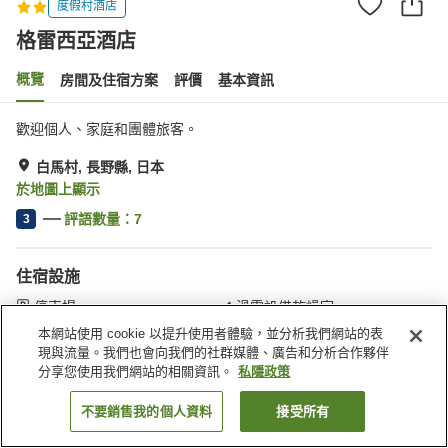
度假村酒店
格雷西亞酒店
概覽
房間及住宿方案
評價
基本資訊
歡迎個人、家庭和團體旅客。
白馬村, 長野縣, 日本
於地圖上顯示
評語數量：
7
3
住宿設施
停車場
滑雪設備乾燥室
網球場
送遞服務
本網站使用 cookie 以提升使用者體驗，並分析我們網站的表
現與流量。我們也會向我們的社群媒體、廣告和分析合作夥伴
分享您使用我們網站的相關資訊。
私隱政策
主頁
日本
長野縣
白馬村
格雷西亞酒店
不要銷售我的個人資料
接受所有
找客房