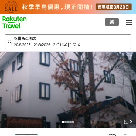
to
top
page
新
格雷西亞酒店
20/8/2026
-
21/8/2026
|
2 位住客
|
1 間房
5