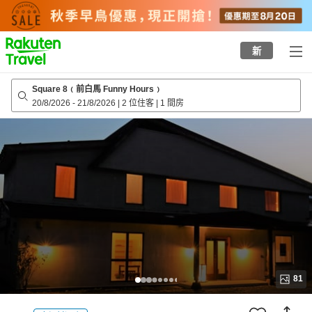
to
top
page
新
Square 8﹙前白馬 Funny Hours﹚
20/8/2026
-
21/8/2026
|
2 位住客
|
1 間房
81