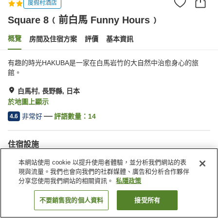
度假村酒店
Square 8﹙前白馬 Funny Hours﹚
概覽
房間及住宿方案
評價
基本資訊
有趣的時光HAKUBA是一家在白馬岩竹的大自然中治愈身心的旅
館。
白馬村, 長野縣, 日本
於地圖上顯示
非常好
評語數量：
14
4.6
住宿設施
Wi-Fi
岩盤浴
本網站使用 cookie 以提升使用者體驗，並分析我們網站的表
休息室
滑雪設備乾燥室
現與流量。我們也會向我們的社群媒體、廣告和分析合作夥伴
分享您使用我們網站的相關資訊。
私隱政策
主頁
日本
長野縣
白馬村
Square 8﹙前白馬 Funny Hours﹚
不要銷售我的個人資料
接受所有
找客房