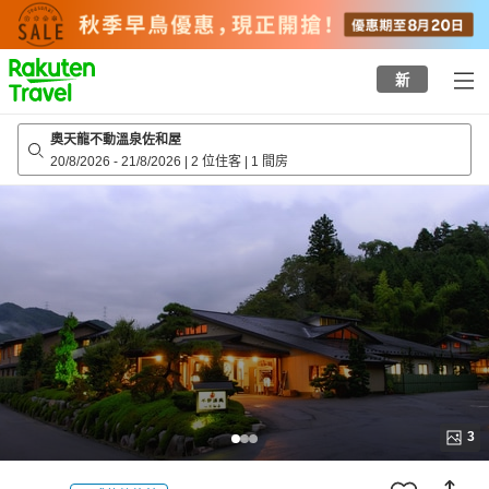
to
top
page
新
奧天龍不動溫泉佐和屋
20/8/2026
-
21/8/2026
|
2 位住客
|
1 間房
3