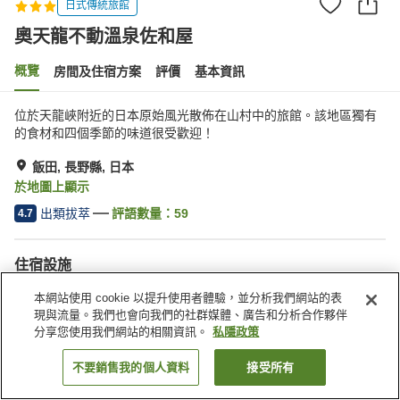
日式傳統旅館
奧天龍不動溫泉佐和屋
概覽
房間及住宿方案
評價
基本資訊
位於天龍峽附近的日本原始風光散佈在山村中的旅館。該地區獨有
的食材和四個季節的味道很受歡迎！
飯田, 長野縣, 日本
於地圖上顯示
出類拔萃
評語數量：
59
4.7
住宿設施
停車場
休息室
本網站使用 cookie 以提升使用者體驗，並分析我們網站的表
自動販賣機
商店
現與流量。我們也會向我們的社群媒體、廣告和分析合作夥伴
分享您使用我們網站的相關資訊。
私隱政策
主頁
日本
長野縣
飯田
奧天龍不動溫泉佐和屋
不要銷售我的個人資料
接受所有
找客房