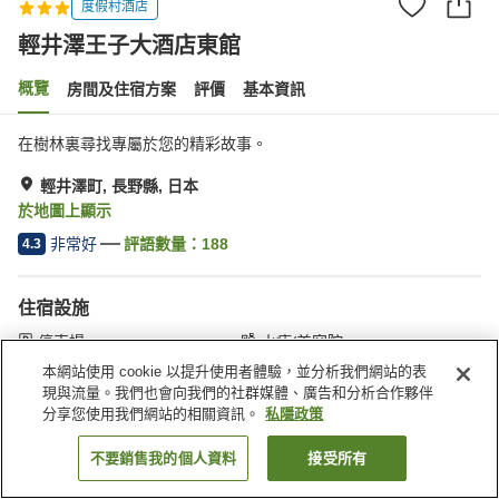
度假村酒店
輕井澤王子大酒店東館
概覽
房間及住宿方案
評價
基本資訊
在樹林裏尋找專屬於您的精彩故事。
輕井澤町, 長野縣, 日本
於地圖上顯示
非常好
評語數量：
188
4.3
住宿設施
停車場
水療/美容院
餐廳
休息室
本網站使用 cookie 以提升使用者體驗，並分析我們網站的表
現與流量。我們也會向我們的社群媒體、廣告和分析合作夥伴
分享您使用我們網站的相關資訊。
私隱政策
主頁
日本
長野縣
輕井澤町
輕井澤王子大酒店東館
不要銷售我的個人資料
接受所有
找客房