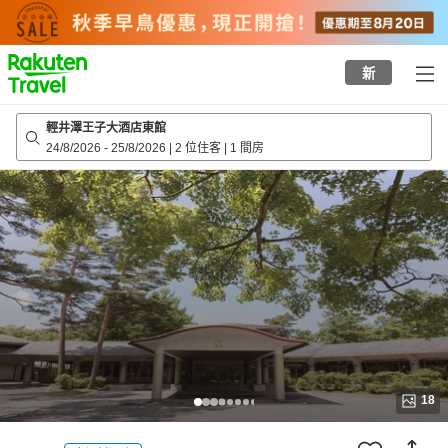
to
top
page
新
輕井澤王子大酒店東館
24/8/2026
-
25/8/2026
|
2 位住客
|
1 間房
18