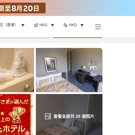
文（香港）
HKG
HKD
找客房
•
1
間房
重新搜尋
查看全部共
29
張照片