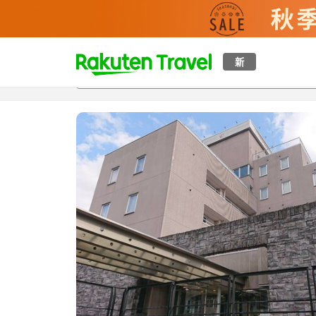
t
新
概覽
房間及住宿方案
評價
設施
o
p
P
a
g
e
_
s
e
a
r
c
h