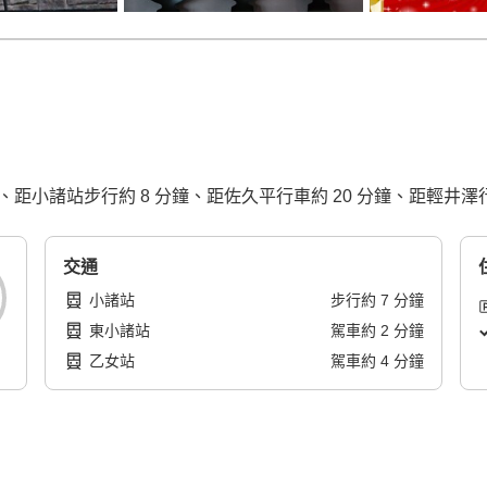
距小諸站步行約 8 分鐘、距佐久平行車約 20 分鐘、距輕井澤行車
交通
小諸站
步行
約
7
分鐘
東小諸站
駕車
約
2
分鐘
乙女站
駕車
約
4
分鐘