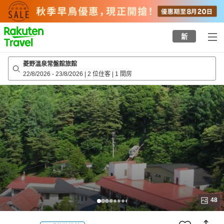
to
top
page
新
菱野溫泉常盤館旅館
22/8/2026
-
23/8/2026
|
2 位住客
|
1 間房
48