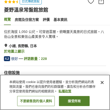
日式傳統旅館
菱野溫泉常盤館旅館
概覽
房間及住宿方案
評價
基本資訊
位於海拔 1,050 公尺。可穿過雲層，俯瞰露天風景的日式旅館。八
岳山全景和東信山產美食令人驚嘆。
小諸, 長野縣, 日本
於地圖上顯示
很好
評語數量：
228
4.2
住宿設施
停車場
水療/美容院
本網站使用 cookie 以提升使用者體驗，並分析我們網站的表
休息室
咖啡廳
現與流量。我們也會向我們的社群媒體、廣告和分析合作夥伴
分享您使用我們網站的相關資訊。
私隱政策
主頁
日本
長野縣
小諸
菱野溫泉常盤館旅館
不要銷售我的個人資料
接受所有
找客房