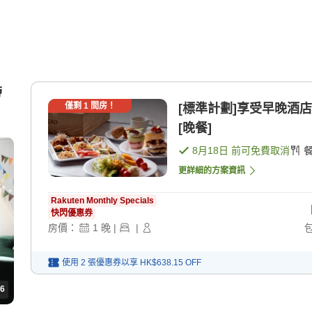
帶
僅剩
1
間房！
[標準計劃]享受早晚酒店自
[晚餐]
8月18日
前可免費取消
更詳細的方案資訊
Rakuten Monthly Specials
快閃優惠券
房價：
1
晚
|
|
使用 2 張優惠券以享
HK$638.15
OFF
6