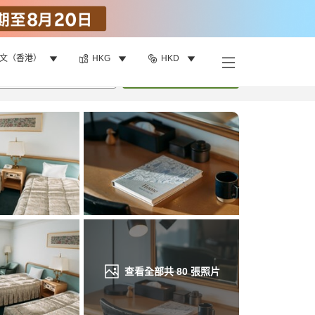
文（香港）
HKG
HKD
找客房
•
1
間房
重新搜尋
查看全部共
80
張照片