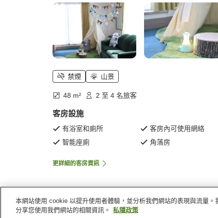
禁煙
山景
48 m²
2 至 4 名旅客
客房設施
有浴室和廁所
客房內可使用網絡
智能座廁
角落房
更詳細的客房資訊
本網站使用 cookie 以提升使用者體驗，並分析我們網站的表現與流
主頁
日本
長野縣
小海町
小海朵蕾絲果子王國
分享您使用我們網站的相關資訊。
私隱政策