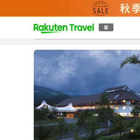
t
新
概覽
房間及住宿方案
評價
特色
設施
o
p
P
a
g
e
_
s
e
a
r
c
h