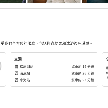
有和經營。享受我們全方位的服務，包括迎賓糖果和沐浴後冰淇淋。
交通
松原湖站
駕車
約
19
分鐘
海尻站
駕車
約
25
分鐘
小海站
駕車
約
27
分鐘