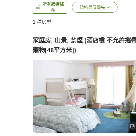
所有篩選條
價格最低優先
件
1 種房型
家庭房, 山景, 禁煙 (酒店樓 不允許攜
寵物[48平方米])