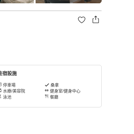
住宿設施
停車場
桑拿
水療/美容院
健身室/健身中心
泳池
餐廳