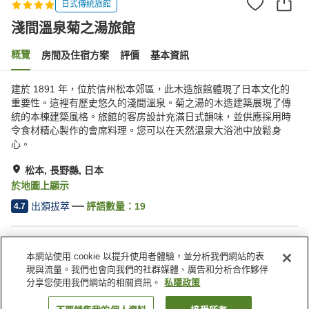
日式傳統旅館
淺間溫泉菊之湯旅館
概覽
房間及住宿方案
評價
基本資訊
建於 1891 年，位於信州松本郊區，此木造旅館體現了日本文化的
重要性。這裡有歷史悠久的淺間溫泉。菊之湯的木造建築展現了傳
統的本棟建築風格。旅館的客房設計充滿日式韻味，並供應採用時
令食材精心製作的會席料理。您可以在天然溫泉大浴池中放鬆身
心。
松本, 長野縣, 日本
於地圖上顯示
出類拔萃
評語數量：
19
4.7
住宿設施
本網站使用 cookie 以提升使用者體驗，並分析我們網站的表
停車場
私人包場
現與流量。我們也會向我們的社群媒體、廣告和分析合作夥伴
商店
會議室
分享您使用我們網站的相關資訊。
私隱政策