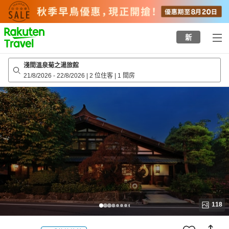
to
top
page
新
淺間溫泉菊之湯旅館
21/8/2026
-
22/8/2026
|
2 位住客
|
1 間房
118