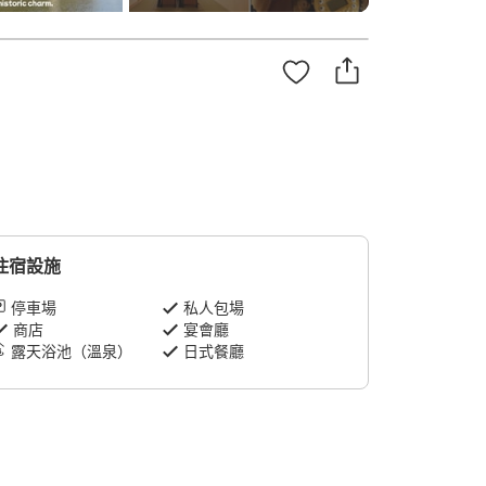
住宿設施
停車場
私人包場
商店
宴會廳
露天浴池（溫泉）
日式餐廳