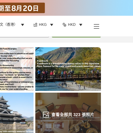
文（香港）
HKG
HKD
找客房
•
1
間房
重新搜尋
查看全部共
323
張照片