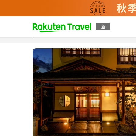
t
新
概覽
房間及住宿方案
評價
設施
o
p
P
a
g
e
_
s
e
a
r
c
h