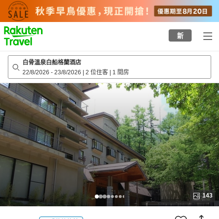
to
top
page
新
白骨溫泉白船格蘭酒店
22/8/2026
-
23/8/2026
|
2 位住客
|
1 間房
143