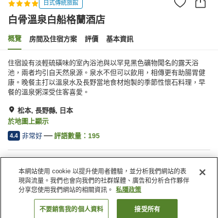
日式傳統旅館
白骨溫泉白船格蘭酒店
概覽
房間及住宿方案
評價
基本資訊
住宿設有淡輕硫磺味的室內浴池與以罕見黑色礦物聞名的露天浴
池，兩者均引自天然泉源。泉水不但可以飲用，相傳更有助腸胃健
康。晚餐主打以溫泉水及長野當地食材炮製的季節性懷石料理，早
餐的溫泉粥深受住客喜愛。
松本, 長野縣, 日本
於地圖上顯示
非常好
評語數量：
195
4.4
住宿設施
本網站使用 cookie 以提升使用者體驗，並分析我們網站的表
停車場
桑拿
現與流量。我們也會向我們的社群媒體、廣告和分析合作夥伴
水療/美容院
餐廳
分享您使用我們網站的相關資訊。
私隱政策
不要銷售我的個人資料
接受所有
找客房
主頁
日本
長野縣
松本
白骨溫泉白船格蘭酒店