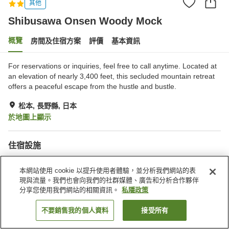
其他
Shibusawa Onsen Woody Mock
概覽
房間及住宿方案
評價
基本資訊
For reservations or inquiries, feel free to call anytime. Located at
an elevation of nearly 3,400 feet, this secluded mountain retreat
offers a peaceful escape from the hustle and bustle.
松本, 長野縣, 日本
於地圖上顯示
住宿設施
停車場
自動販賣機
本網站使用 cookie 以提升使用者體驗，並分析我們網站的表
商店
多功能室
現與流量。我們也會向我們的社群媒體、廣告和分析合作夥伴
分享您使用我們網站的相關資訊。
私隱政策
主頁
日本
長野縣
松本
Shibusawa Onsen Woody Mock
不要銷售我的個人資料
接受所有
找客房