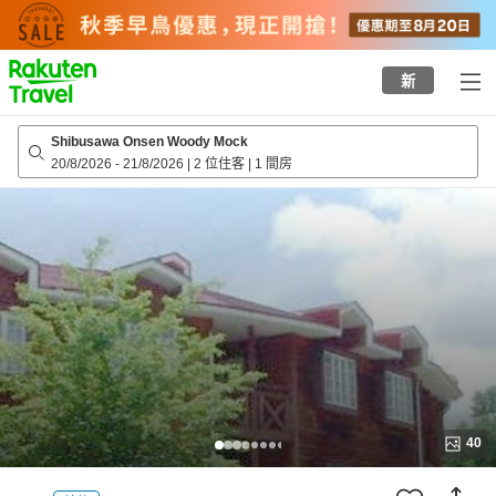
to
top
page
新
Shibusawa Onsen Woody Mock
20/8/2026
-
21/8/2026
|
2 位住客
|
1 間房
40