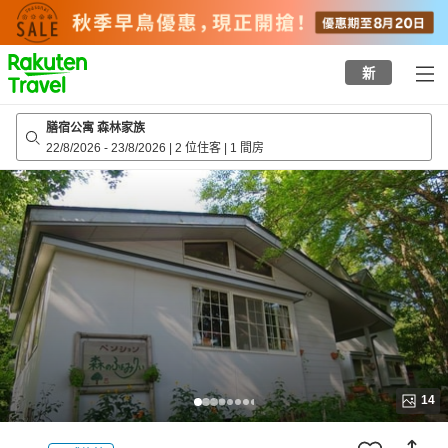
to
top
page
新
膳宿公寓 森林家族
22/8/2026
-
23/8/2026
|
2 位住客
|
1 間房
14