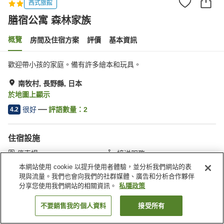
西式旅館
膳宿公寓 森林家族
概覽
房間及住宿方案
評價
基本資訊
歡迎帶小孩的家庭。備有許多繪本和玩具。
南牧村, 長野縣, 日本
於地圖上顯示
很好
評語數量：
2
4.2
住宿設施
停車場
接送服務
送遞服務
本網站使用 cookie 以提升使用者體驗，並分析我們網站的表
現與流量。我們也會向我們的社群媒體、廣告和分析合作夥伴
分享您使用我們網站的相關資訊。
私隱政策
主頁
日本
長野縣
南牧村
膳宿公寓 森林家族
不要銷售我的個人資料
接受所有
找客房