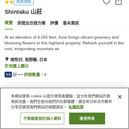
民宿/旅館
Shintaku 山莊
概覽
房間及住宿方案
評價
基本資訊
At an elevation of 4,265 feet, June brings vibrant greenery and
blooming flowers to this highland property. Refresh yourself in the
cool, invigorating mountain air.
南牧村, 長野縣, 日本
於地圖上顯示
好
評語數量：
4
3.5
住宿設施
本網站使用 cookie 以提升使用者體驗，並分析我們網站的表
停車場
寵物友善
現與流量。我們也會向我們的社群媒體、廣告和分析合作夥伴
自動販賣機
宴會廳
分享您使用我們網站的相關資訊。
私隱政策
不要銷售我的個人資料
接受所有
找客房
主頁
日本
長野縣
南牧村
Shintaku 山莊