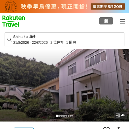
to
top
page
新
Shintaku 山莊
21/8/2026
-
22/8/2026
|
2 位住客
|
1 間房
46