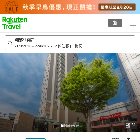
to
top
page
新
國際21酒店
21/8/2026
-
22/8/2026
|
2 位住客
|
1 間房
31