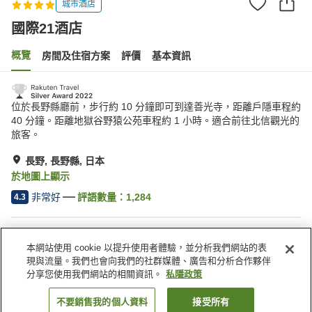
城市酒店
國際21酒店
概覽
房間及住宿方案
評價
基本資訊
位於長野縣廳前，步行約 10 分鐘即可到達善光寺，距離戶隱車程約
40 分鐘。距離地獄谷野猿公苑車程約 1 小時。適合前往北信觀光的
旅客。
長野, 長野縣, 日本
於地圖上顯示
非常好
評語數量：
1,284
4.3
住宿設施
本網站使用 cookie 以提升使用者體驗，並分析我們網站的表
停車場
岩盤浴
現與流量。我們也會向我們的社群媒體、廣告和分析合作夥伴
水療/美容院
餐廳
分享您使用我們網站的相關資訊。
私隱政策
不要銷售我的個人資料
接受所有
找客房
主頁
日本
長野縣
長野
國際21酒店