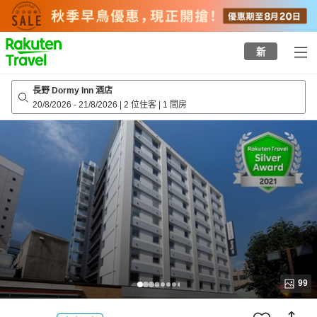
to
top
page
新
長野 Dormy Inn 酒店
20/8/2026
-
21/8/2026
|
2 位住客
|
1 間房
99