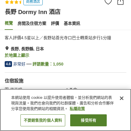
商務酒店
長野 Dormy Inn 酒店
概覽
房間及住宿方案
評價
基本資訊
客人評價4.5星以上／長野站善光寺口巴士轉乘站步行1分鐘
長野, 長野縣, 日本
於地圖上顯示
非常好
評語數量：
1,050
4.6
住宿設施
停車場
桑拿
水療/美容院
餐廳
本網站使用 cookie 以提升使用者體驗，並分析我們網站的表
現與流量。我們也會向我們的社群媒體、廣告和分析合作夥伴
分享您使用我們網站的相關資訊。
私隱政策
主頁
日本
長野縣
長野
長野 Dormy Inn 酒店
不要銷售我的個人資料
接受所有
找客房