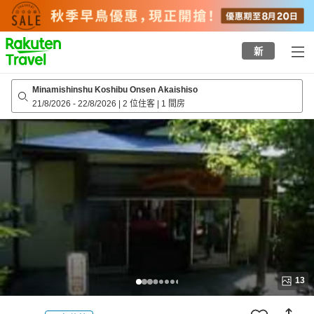
to
top
page
新
Minamishinshu Koshibu Onsen Akaishiso
21/8/2026
-
22/8/2026
|
2 位住客
|
1 間房
13