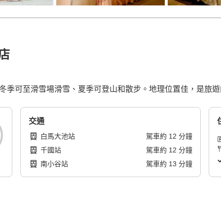
店
分鐘。冬季可至滑雪場滑雪、夏季可登山和散步。地理位置佳，是旅
交通
白馬大池站
駕車
約
12
分鐘
千國站
駕車
約
12
分鐘
南小谷站
駕車
約
13
分鐘