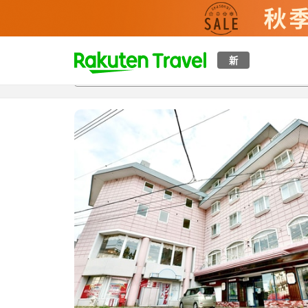
t
新
概覽
房間及住宿方案
評價
設施
o
p
P
a
g
e
_
s
e
a
r
c
h