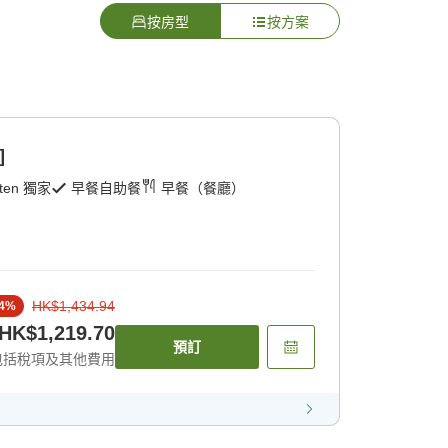
按房型
按方案
]
ten 獨家
早餐自助餐
早餐（餐廳）
HK$1,434.94
4
%
HK$1,219.70
預訂
包括稅項及其他費用