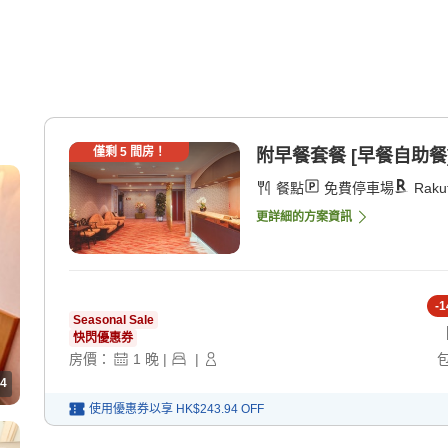
僅剩
5
間房！
附早餐套餐 [早餐自助餐
餐點
免費停車場
Raku
更詳細的方案資訊
-
1
Seasonal Sale
快閃優惠券
房價：
1
晚
|
|
4
使用優惠券以享
HK$243.94
OFF