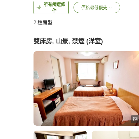
所有篩選條
價格最低優先
件
2
種房型
雙床房, 山景, 禁煙 (洋室)