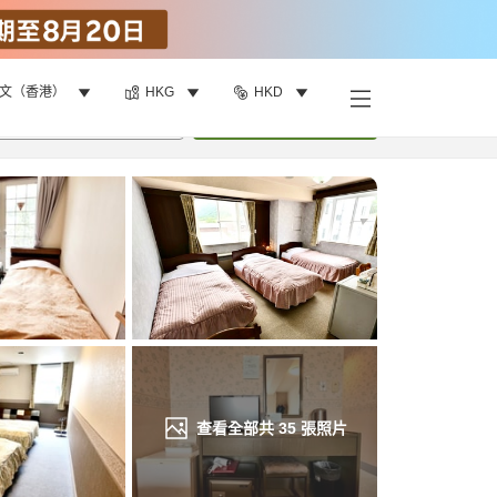
文（香港）
HKG
HKD
找客房
•
1
間房
重新搜尋
查看全部共
35
張照片