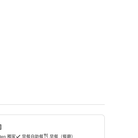
]
ten 獨家
早餐自助餐
早餐（餐廳）