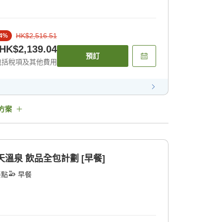
HK$2,516.51
4
%
HK$2,139.04
預訂
包括稅項及其他費用
方案
天溫泉 飲品全包計劃 [早餐]
餐點
早餐