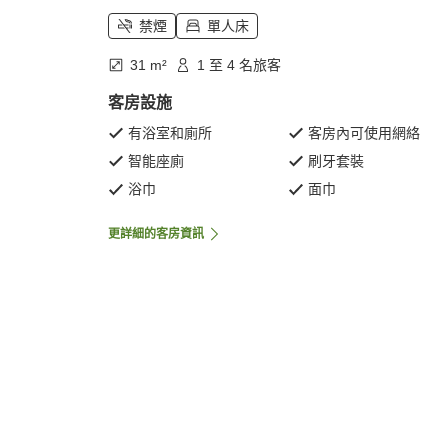
禁煙
單人床
31 m²
1 至 4 名旅客
客房設施
有浴室和廁所
客房內可使用網絡
智能座廁
刷牙套裝
浴巾
面巾
更詳細的客房資訊