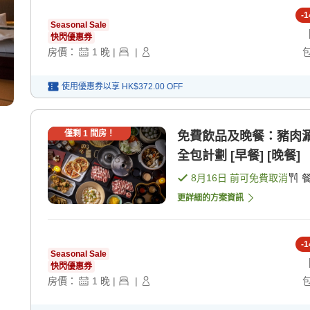
-
1
Seasonal Sale
快閃優惠券
房價：
1
晚
|
|
使用優惠券以享
HK$372.00
OFF
僅剩
1
間房！
免費飲品及晚餐：豬肉涮
全包計劃 [早餐] [晚餐]
8月16日
前可免費取消
更詳細的方案資訊
-
1
Seasonal Sale
快閃優惠券
房價：
1
晚
|
|