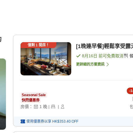
的
僅剩
1
間房！
[1晚連早餐]輕鬆享受露
8月16日
前可免費取消
更詳細的方案資訊
-
1
Seasonal Sale
快閃優惠券
房價：
1
晚
|
|
使用優惠券以享
HK$353.40
OFF