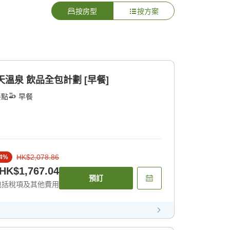
按房型
按方案
天溫泉 飲品全包計劃 [早餐]
餐點
早餐
HK$2,078.86
4
%
HK$1,767.04
預訂
包括稅項及其他費用