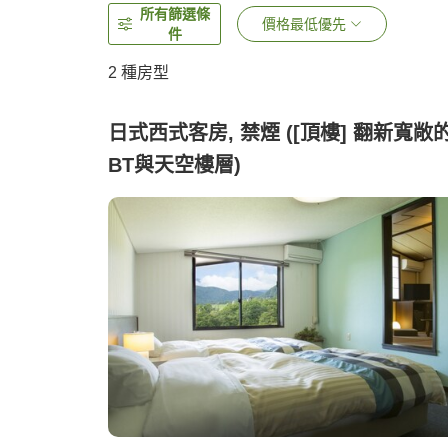
所有篩選條
價格最低優先
件
2
種房型
日式西式客房, 禁煙 ([頂樓] 翻新寬敞
BT與天空樓層)