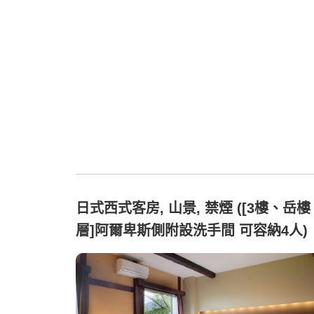
日式西式客房, 山景, 禁煙 ([3樓、岳樓
層]阿爾卑斯側附設洗手間 可容納4人)