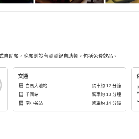
式自助餐，晚餐則設有涮涮鍋自助餐。包括免費飲品。
交通
白馬大池站
駕車
約
12
分鐘
千國站
駕車
約
13
分鐘
南小谷站
駕車
約
14
分鐘