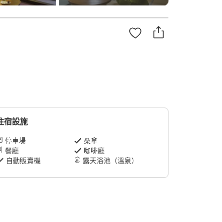
住宿設施
停車場
桑拿
餐廳
咖啡廳
自動販賣機
露天浴池（溫泉）