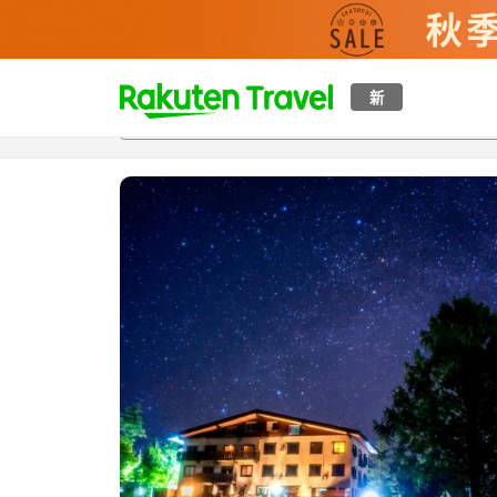
t
新
概覽
房間及住宿方案
評價
設施
o
p
P
a
g
e
_
s
e
a
r
c
h