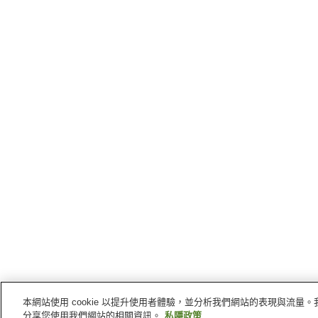
本網站使用 cookie 以提升使用者體驗，並分析我們網站的表現與流
主頁
日本
長野縣
小谷村
白馬柏豪斯旅店
分享您使用我們網站的相關資訊。
私隱政策