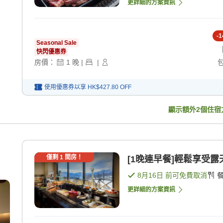
更詳細的方案資訊
-
1
Seasonal Sale
快閃優惠券
房價：
1
晚
|
|
使用優惠券以享
HK$427.80
OFF
顯示額外
2
個住宿
僅剩
1
間房！
[1晚連早餐]輕鬆享受露
8月16日
前可免費取消
更詳細的方案資訊