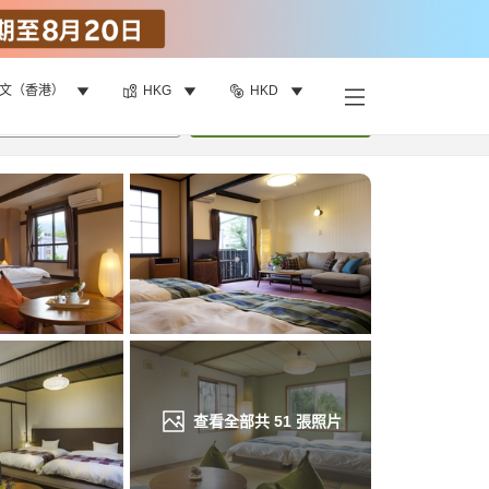
文（香港）
HKG
HKD
找客房
•
1
間房
重新搜尋
查看全部共
51
張照片