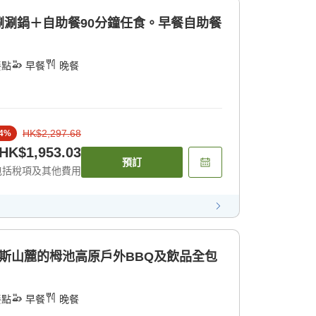
涮鍋＋自助餐90分鐘任食。早餐自助餐
餐點
早餐
晚餐
HK$2,297.68
4
%
HK$1,953.03
預訂
包括稅項及其他費用
斯山麓的栂池高原戶外BBQ及飲品全包
餐點
早餐
晚餐