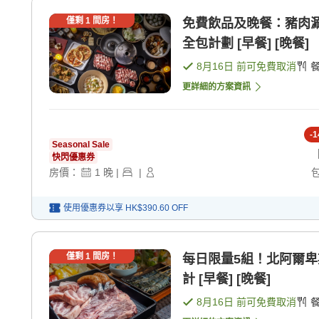
僅剩
1
間房！
免費飲品及晚餐：豬肉涮
全包計劃 [早餐] [晚餐]
8月16日
前可免費取消
更詳細的方案資訊
-
1
Seasonal Sale
快閃優惠券
房價：
1
晚
|
|
使用優惠券以享
HK$390.60
OFF
僅剩
1
間房！
每日限量5組！北阿爾卑
計 [早餐] [晚餐]
8月16日
前可免費取消