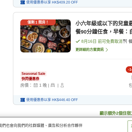
使用優惠券以享
HK$409.20
OFF
僅剩
1
間房！
小六年級或以下的兒童
餐90分鐘任食，早餐：自 
8月16日
前可免費取消
更詳細的方案資訊
-
1
Seasonal Sale
快閃優惠券
房價：
1
晚
|
|
使用優惠券以享
HK$446.40
OFF
顯示額外
2
個住宿
量。我們也會向我們的社群媒體、廣告和分析合作夥伴