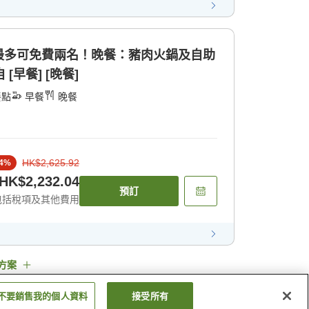
最多可免費兩名！晚餐：豬肉火鍋及自助
[早餐] [晚餐]
餐點
早餐
晚餐
HK$2,625.92
4
%
HK$2,232.04
預訂
包括稅項及其他費用
方案
不要銷售我的個人資料
接受所有