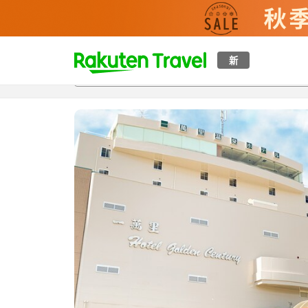
t
新
概覽
房間及住宿方案
評價
特色
設施
o
p
P
a
g
e
_
s
e
a
r
c
h