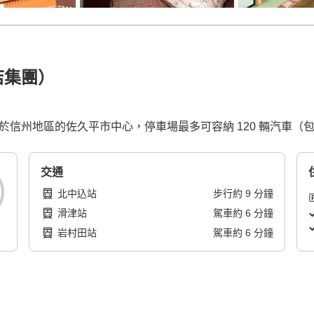
店集團）
，位於信州地區的佐久平市中心，停車場最多可容納 120 輛汽車（
交通
北中込站
步行
約
9
分鐘
滑津站
駕車
約
6
分鐘
岩村田站
駕車
約
6
分鐘