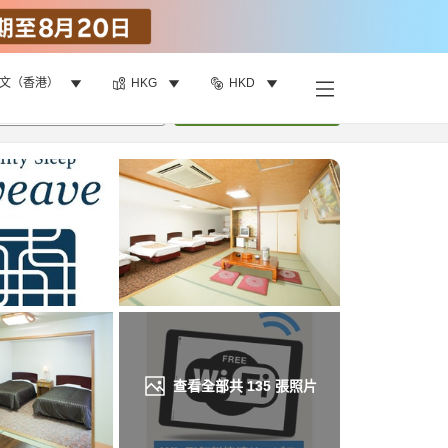
文（香港）
HKG
HKD
找客房
•
1
間房
重新搜尋
查看全部共
135
張照片