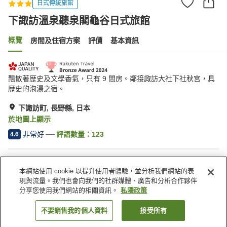
日式傳統旅館
下諏訪溫泉聽泉閣龜谷日式旅館
概覽
房間及住宿方案
評價
基本資訊
飄散著歴史及文學香氣，只有 9 間房。鄰接諏訪大社下社秋宮，具
歴史的泡湯之宿。
下諏訪町, 長野縣, 日本
於地圖上顯示
非常好
評語數量：
123
4.6
住宿設施
本網站使用 cookie 以提升使用者體驗，並分析我們網站的表
Wi-Fi
內有溫泉
現與流量。我們也會向我們的社群媒體、廣告和分析合作夥伴
休息室
咖啡廳
分享您使用我們網站的相關資訊。
私隱政策
不要銷售我的個人資料
接受所有
找客房
主頁
日本
長野縣
下諏訪町
下諏訪溫泉聽泉閣龜谷日式旅館