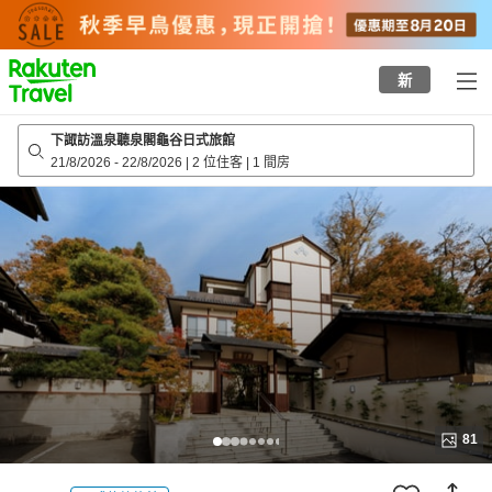
to
top
page
新
下諏訪溫泉聽泉閣龜谷日式旅館
21/8/2026
-
22/8/2026
|
2 位住客
|
1 間房
81