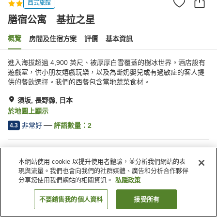
西式旅館
膳宿公寓 基拉之星
概覽
房間及住宿方案
評價
基本資訊
進入海拔超過 4,900 英尺、被厚厚白雪覆蓋的樹冰世界。酒店設有
遊戲室，供小朋友嬉戲玩樂，以及為斷奶嬰兒或有過敏症的客人提
供的餐飲選擇。我們的西餐包含當地蔬菜食材。
須坂, 長野縣, 日本
於地圖上顯示
非常好
評語數量：
2
4.3
住宿設施
本網站使用 cookie 以提升使用者體驗，並分析我們網站的表
Wi-Fi
全幢禁煙
現與流量。我們也會向我們的社群媒體、廣告和分析合作夥伴
指定吸煙區
自動販賣機
分享您使用我們網站的相關資訊。
私隱政策
不要銷售我的個人資料
接受所有
找客房
主頁
日本
長野縣
須坂
膳宿公寓 基拉之星