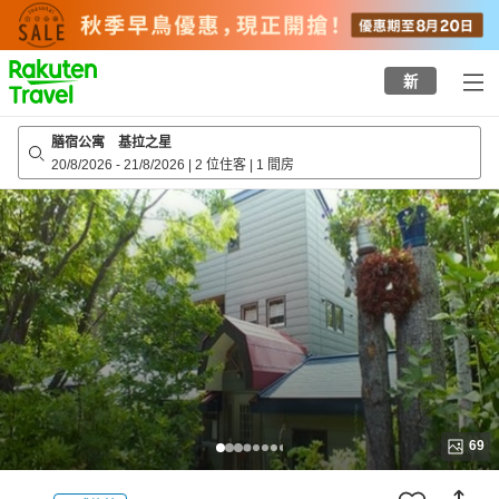
to
top
page
新
膳宿公寓 基拉之星
20/8/2026
-
21/8/2026
|
2 位住客
|
1 間房
69