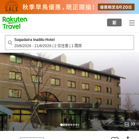
to
top
page
新
Sugadaira Inaliilu Hotel
20/8/2026
-
21/8/2026
|
2 位住客
|
1 間房
33