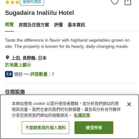
度假村酒店
Sugadaira Inaliilu Hotel
概覽
房間及住宿方案
評價
基本資訊
Taste the difference in flavor with highland vegetables grown on
site. The property is known for its hearty, daily-changing meals.
上田, 長野縣, 日本
於地圖上顯示
很好
評語數量：
7
3.9
住宿設施
停車場
桑拿
本網站使用 cookie 以提升使用者體驗，並分析我們網站的表
餐廳
休息室
現與流量。我們也會向我們的社群媒體、廣告和分析合作夥伴
分享您使用我們網站的相關資訊。
私隱政策
主頁
日本
長野縣
上田
Sugadaira Inaliilu Hotel
不要銷售我的個人資料
接受所有
找客房