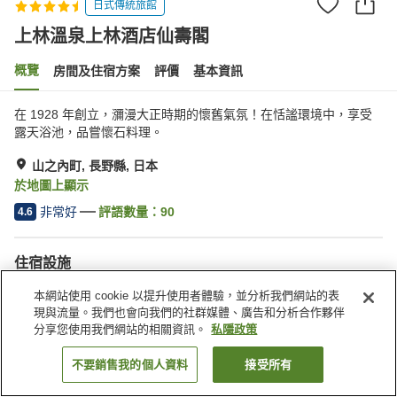
日式傳統旅館
上林溫泉上林酒店仙壽閣
概覽
房間及住宿方案
評價
基本資訊
在 1928 年創立，瀰漫大正時期的懷舊氣氛！在恬謐環境中，享受
露天浴池，品嘗懷石料理。
山之內町, 長野縣, 日本
於地圖上顯示
非常好
評語數量：
90
4.6
住宿設施
停車場
泳池
本網站使用 cookie 以提升使用者體驗，並分析我們網站的表
餐廳
休息室
現與流量。我們也會向我們的社群媒體、廣告和分析合作夥伴
分享您使用我們網站的相關資訊。
私隱政策
主頁
日本
長野縣
山之內町
上林溫泉上林酒店仙壽閣
不要銷售我的個人資料
接受所有
找客房