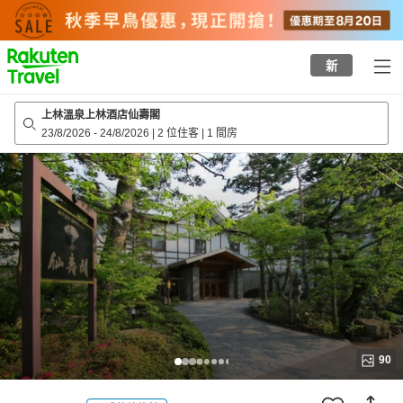
to
top
page
新
上林溫泉上林酒店仙壽閣
23/8/2026
-
24/8/2026
|
2 位住客
|
1 間房
90