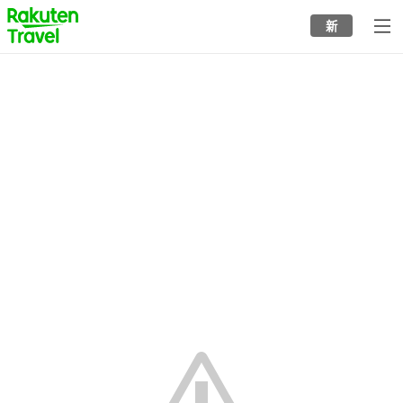
to
新
top
page