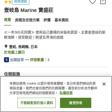
民宿/旅館
壹岐島 Marine 寶盛莊
概覽
房間及住宿方案
評價
基本資訊
≪一年365天同價≫ 使用自己農場的米飯和蔬菜，主要是壹岐的新
鮮海鮮，很受歡迎！眺望玄界海的旅館
壹岐, 長崎縣, 日本
於地圖上顯示
出類拔萃
評語數量：
3
5
住宿設施
停車場
自動販賣機
本網站使用 cookie 以提升使用者體驗，並分析我們網站的表
乒乓球
公共澡堂
現與流量。我們也會向我們的社群媒體、廣告和分析合作夥伴
分享您使用我們網站的相關資訊。
私隱政策
主頁
日本
長崎縣
壹岐
壹岐島 Marine 寶盛莊
不要銷售我的個人資料
接受所有
找客房