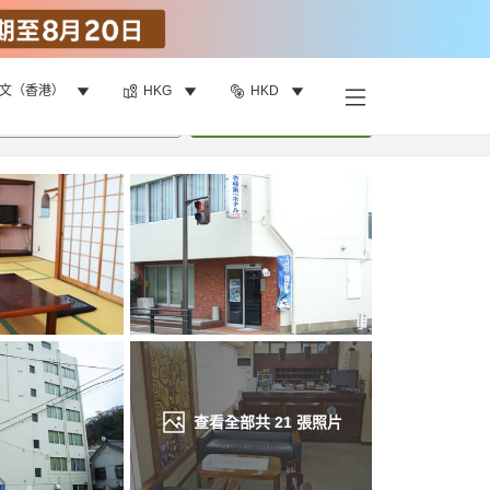
文（香港）
HKG
HKD
找客房
•
1
間房
重新搜尋
查看全部共
21
張照片