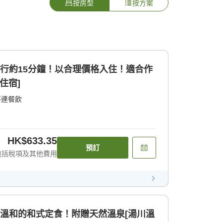
按房型
按方案
步行約15分鐘！以合理價格入住！適合作
住宿]
不連餐飲
HK$633.35
預訂
包括稅項及其他費用
體溫和的和式定食！附贈天然溫泉[湯川溫