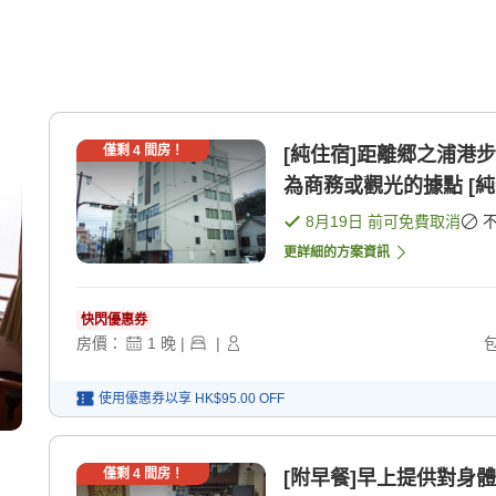
僅剩
4
間房！
[純住宿]距離郷之浦港
為商務或觀光的據點 [純
8月19日
前可免費取消
更詳細的方案資訊
快閃優惠券
房價：
1
晚
|
|
使用優惠券以享
HK$95.00
OFF
僅剩
4
間房！
[附早餐]早上提供對身