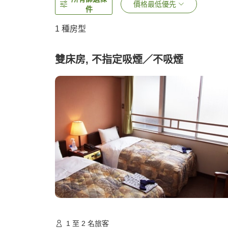
價格最低優先
件
1 種房型
雙床房, 不指定吸煙／不吸煙
1 至 2 名旅客