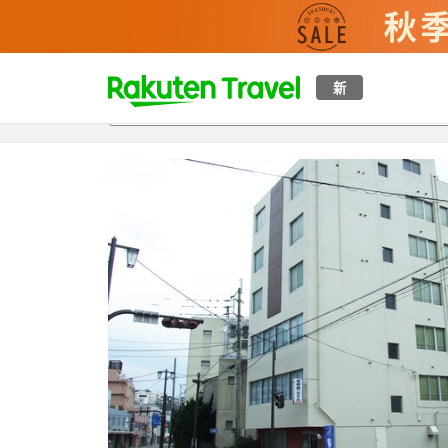
t
新
概覽
房間及住宿方案
評價
設施
o
p
P
a
g
e
_
s
e
a
r
c
h