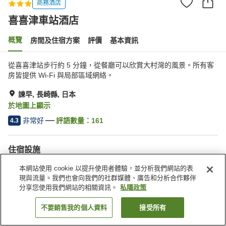
商務酒店
喜喜津車站酒店
概覽
房間及住宿方案
評價
基本資訊
從喜喜津站步行約 5 分鐘，從餐廳可以欣賞大村灣的風景。所有客
房皆提供 Wi-Fi 與局部區域網絡。
諫早, 長崎縣, 日本
於地圖上顯示
非常好
評語數量：
161
4.3
住宿設施
停車場
餐廳
本網站使用 cookie 以提升使用者體驗，並分析我們網站的表
自動販賣機
公共澡堂
現與流量。我們也會向我們的社群媒體、廣告和分析合作夥伴
分享您使用我們網站的相關資訊。
私隱政策
主頁
日本
長崎縣
諫早
喜喜津車站酒店
不要銷售我的個人資料
接受所有
找客房