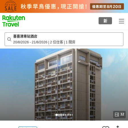
to
top
page
新
喜喜津車站酒店
20/8/2026
-
21/8/2026
|
2 位住客
|
1 間房
32