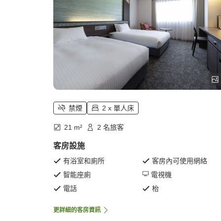
禁煙
2 x 單人床
21 m²
2 名旅客
客房設施
有浴室和廁所
客房內可使用網絡
智能座廁
電視機
電話
枱
更詳細的客房資訊