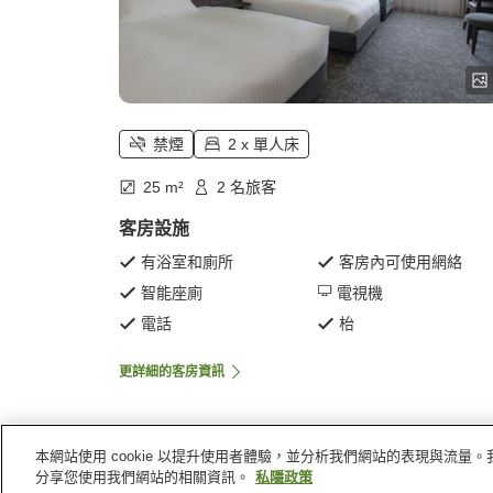
禁煙
2 x 單人床
25 m²
2 名旅客
客房設施
有浴室和廁所
客房內可使用網絡
智能座廁
電視機
電話
枱
更詳細的客房資訊
本網站使用 cookie 以提升使用者體驗，並分析我們網站的表現與流
主頁
日本
長崎縣
長崎
長崎 JR 九州酒店
分享您使用我們網站的相關資訊。
私隱政策