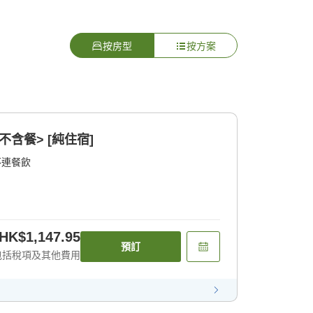
按房型
按方案
不含餐> [純住宿]
不連餐飲
HK$1,147.95
預訂
包括稅項及其他費用