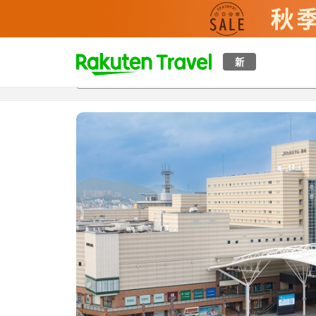
t
新
概覽
房間及住宿方案
評價
特色
設施
o
p
P
a
g
e
_
s
e
a
r
c
h