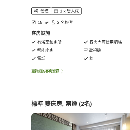
禁煙
1 x 雙人床
15 m²
2 名旅客
客房設施
有浴室和廁所
客房內可使用網絡
智能座廁
電視機
電話
枱
更詳細的客房資訊
標準 雙床房, 禁煙 (2名)