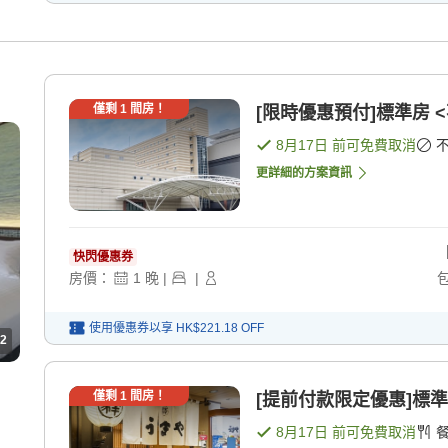
僅剩
1
間房！
[限時優惠預付]標準房 <
8月17日
前可免費取消
更詳細的方案資訊
快閃優惠券
房價：
1
晚
|
|
使用優惠券以享
HK$221.18
OFF
2
僅剩
1
間房！
[提前付款限定優惠]標準
8月17日
前可免費取消