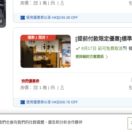
房價：
1
晚
|
|
使用優惠券以享
HK$249.38
OFF
2
僅剩
1
間房！
[提前付款限定優惠]標準
8月17日
前可免費取消
更詳細的方案資訊
快閃優惠券
房價：
1
晚
|
|
使用優惠券以享
HK$308.76
OFF
量。我們也會向我們的社群媒體、廣告和分析合作夥伴