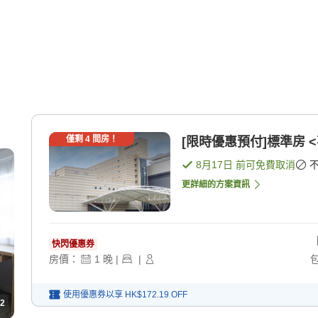
僅剩
4
間房！
[限時優惠預付]標準房 <
8月17日
前可免費取消
更詳細的方案資訊
快閃優惠券
房價：
1
晚
|
|
使用優惠券以享
HK$172.19
OFF
2