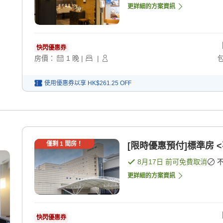
更詳細的方案資訊
快閃優惠券
房價：
1
晚
|
|
使用優惠券以享
HK$261.25
OFF
僅剩
1
間房！
[限時優惠預付]標準房 <
8月17日
前可免費取消
更詳細的方案資訊
快閃優惠券