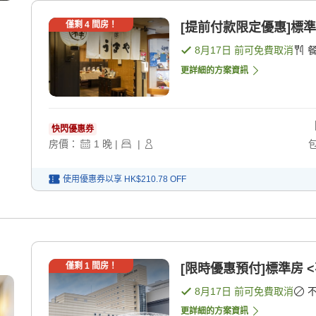
僅剩
4
間房！
[提前付款限定優惠]標準
8月17日
前可免費取消
更詳細的方案資訊
快閃優惠券
房價：
1
晚
|
|
使用優惠券以享
HK$210.78
OFF
僅剩
1
間房！
[限時優惠預付]標準房 <
8月17日
前可免費取消
更詳細的方案資訊