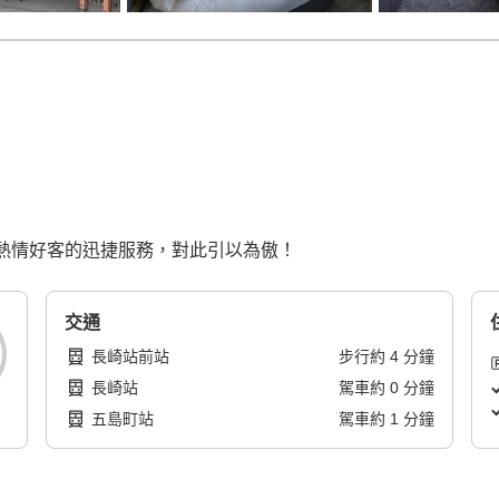
／獻上熱情好客的迅捷服務，對此引以為傲！
交通
長崎站前站
步行
約
4
分鐘
長崎站
駕車
約
0
分鐘
五島町站
駕車
約
1
分鐘