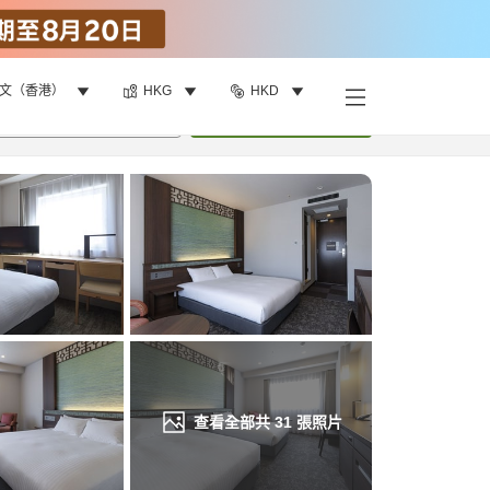
文（香港）
HKG
HKD
找客房
•
1
間房
重新搜尋
查看全部共
31
張照片