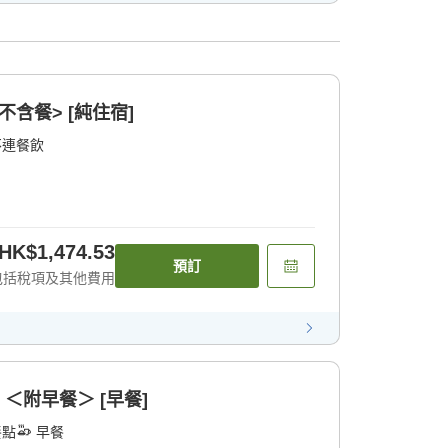
不含餐> [純住宿]
不連餐飲
HK$1,474.53
預訂
包括稅項及其他費用
 ＜附早餐＞ [早餐]
餐點
早餐