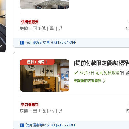
快閃優惠券
房價：
1
晚
|
|
使用優惠券以享
HK$176.64
OFF
2
僅剩
1
間房！
[提前付款限定優惠]標準
8月17日
前可免費取消
更詳細的方案資訊
快閃優惠券
房價：
1
晚
|
|
使用優惠券以享
HK$216.72
OFF