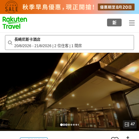
to
top
page
新
長崎尼斯卡酒店
20/8/2026
-
21/8/2026
|
2 位住客
|
1 間房
47