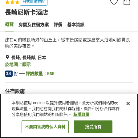
日式傳統旅館
長崎尼斯卡酒店
概覽
房間及住宿方案
評價
基本資訊
建在可俯瞰長崎港的山丘上，從市景房間或是展望大浴池可欣賞長
崎的美妙夜景。
長崎, 長崎縣, 日本
於地圖上顯示
好
評語數量：
565
3.6
住宿設施
停車場
水療/美容院
本網站使用 cookie 以提升使用者體驗，並分析我們網站的表
餐廳
自動販賣機
現與流量。我們也會向我們的社群媒體、廣告和分析合作夥伴
分享您使用我們網站的相關資訊。
私隱政策
主頁
日本
長崎縣
長崎
長崎尼斯卡酒店
不要銷售我的個人資料
接受所有
找客房