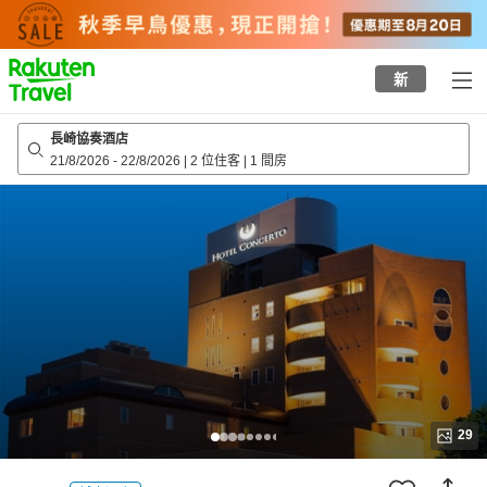
to
top
page
新
長崎協奏酒店
21/8/2026
-
22/8/2026
|
2 位住客
|
1 間房
29