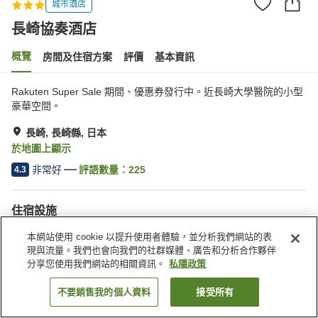
城市酒店
長崎協奏酒店
概覽
房間及住宿方案
評價
基本資訊
Rakuten Super Sale 期間、優惠券發行中。近長崎大學醫院的小型
豪華空間。
長崎, 長崎縣, 日本
於地圖上顯示
非常好
評語數量：
225
4.3
住宿設施
Wi-Fi
自動販賣機
本網站使用 cookie 以提升使用者體驗，並分析我們網站的表
日式餐廳
收費停車場
現與流量。我們也會向我們的社群媒體、廣告和分析合作夥伴
分享您使用我們網站的相關資訊。
私隱政策
主頁
日本
長崎縣
長崎
長崎協奏酒店
不要銷售我的個人資料
接受所有
找客房