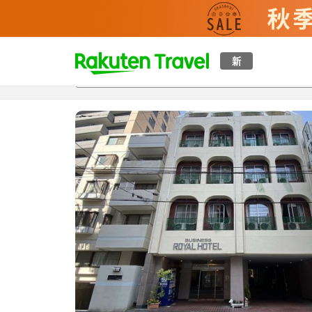
t
新
概覽
房間及住宿方案
評價
設施
o
p
P
a
g
e
_
s
e
a
r
c
h