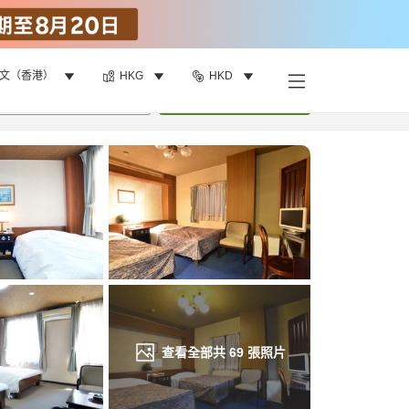
文（香港）
HKG
HKD
找客房
•
1
間房
重新搜尋
查看全部共
69
張照片