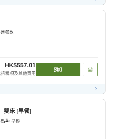
不連餐飲
HK$557.01
預訂
包括稅項及其他費用
 雙床 [早餐]
餐點
早餐