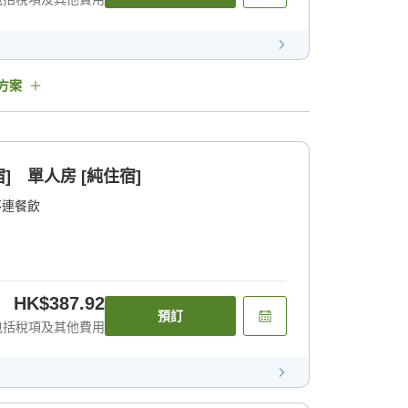
方案
] 單人房 [純住宿]
不連餐飲
HK$387.92
預訂
包括稅項及其他費用