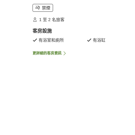
禁煙
1 至 2 名旅客
客房設施
有浴室和廁所
有浴缸
更詳細的客房資訊