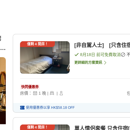
禁
僅剩
4
間房！
[非自駕人士] [只含住宿
8月18日
前可免費取消
更詳細的方案資訊
快閃優惠券
房價：
1
晚
|
|
使用優惠券以享
HK$58.18
OFF
僅剩
4
間房！
單人情侶套餐 只含住宿[