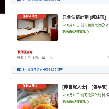
僅剩
4
間房！
只含住宿計劃 [純住宿]
8月18日
前可免費取消
更詳細的方案資訊
快閃優惠券
房價：
1
晚
|
|
使用優惠券以享
HK$83.55
OFF
僅剩
4
間房！
[非自駕人士] [包早餐]
8月18日
前可免費取消
更詳細的方案資訊