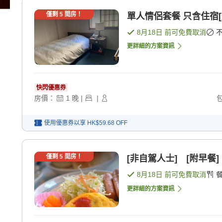
僅剩
5
間房！
單人情侶套餐 只含住宿[
8月18日
前可免費取消
更詳細的方案資訊
快閃優惠券
房價：
1
晚
|
|
使用優惠券以享
HK$59.68
OFF
僅剩
5
間房！
[非自駕人士] [附早餐]
8月18日
前可免費取消
更詳細的方案資訊