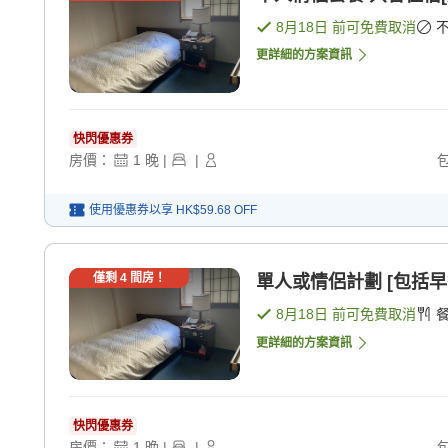
8月18日
前可免費取消
更詳細的方案資訊
快閃優惠券
房價：
1
晚
|
|
使用優惠券以享
HK$59.68
OFF
僅剩
4
間房！
單人或情侶計劃 [包括早餐
8月18日
前可免費取消
更詳細的方案資訊
快閃優惠券
房價：
1
晚
|
|