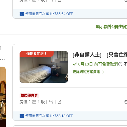
使用優惠券以享
HK$65.64
OFF
顯示額外
1
個住宿
可
僅剩
5
間房！
[非自駕人士] [只含住宿
12
8月18日
前可免費取消
更詳細的方案資訊
快閃優惠券
房價：
1
晚
|
|
使用優惠券以享
HK$58.18
OFF