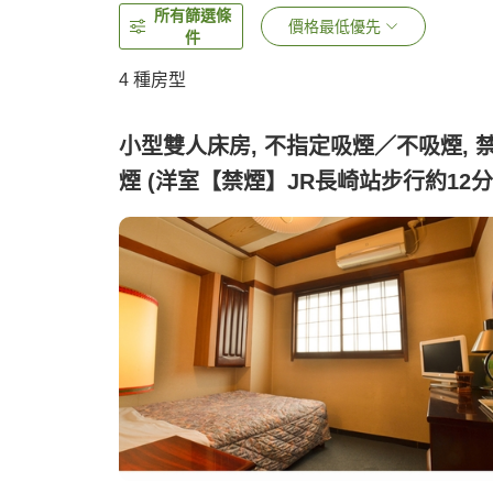
所有篩選條
價格最低優先
件
4
種房型
小型雙人床房, 不指定吸煙／不吸煙, 
煙 (洋室【禁煙】JR長崎站步行約12分
鐘)