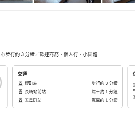
士中心步行約 3 分鐘／歡迎商務、個人行、小團體
交通
櫻町站
步行
約
3
分鐘
長崎站前站
駕車
約
1
分鐘
五島町站
駕車
約
1
分鐘