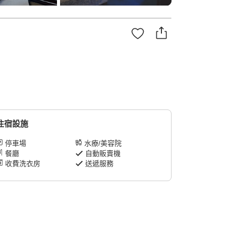
住宿設施
停車場
水療/美容院
餐廳
自動販賣機
收費洗衣房
送遞服務