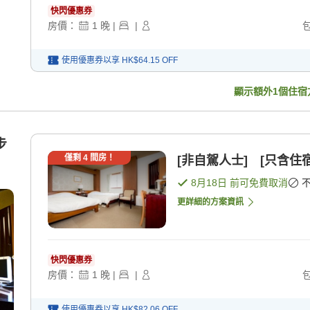
快閃優惠券
房價：
1
晚
|
|
使用優惠券以享
HK$64.15
OFF
顯示額外
1
個住宿
步
僅剩
4
間房！
[非自駕人士] [只含住宿
8月18日
前可免費取消
更詳細的方案資訊
快閃優惠券
房價：
1
晚
|
|
使用優惠券以享
HK$82.06
OFF