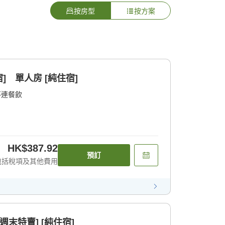
按房型
按方案
] 單人房 [純住宿]
不連餐飲
HK$387.92
預訂
包括稅項及其他費用
週末特賣] [純住宿]