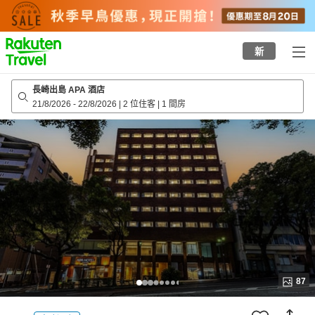
to
top
page
新
長崎出島 APA 酒店
21/8/2026
-
22/8/2026
|
2 位住客
|
1 間房
87