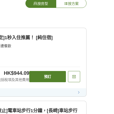
按房型
按方案
]1秒入住推薦！ [純住宿]
不連餐飲
HK$944.09
預訂
包括稅項及其他費用
波止]電車站步行1分鐘，[長崎]車站步行