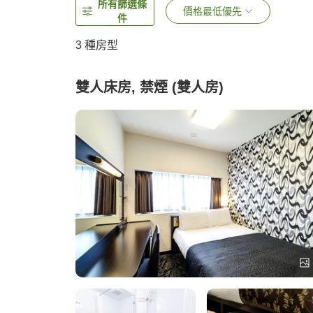
所有篩選條
價格最低優先
件
3
種房型
雙人床房, 禁煙 (雙人房)