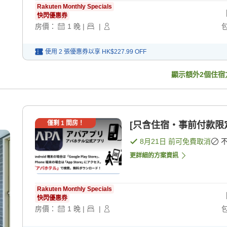
Rakuten Monthly Specials
快閃優惠券
房價：
1
晚
|
|
使用 2 張優惠券以享
HK$227.99
OFF
顯示額外
2
個住宿
僅剩
1
間房！
[只含住宿・事前付款限定
8月21日
前可免費取消
更詳細的方案資訊
Rakuten Monthly Specials
快閃優惠券
房價：
1
晚
|
|