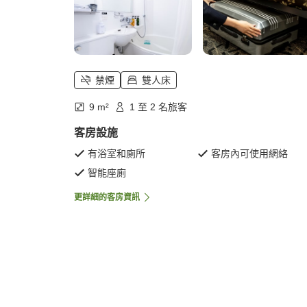
禁煙
雙人床
9 m²
1 至 2 名旅客
客房設施
有浴室和廁所
客房內可使用網絡
智能座廁
更詳細的客房資訊