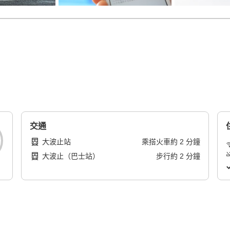
交通
大波止站
乘搭火車
約
2
分鐘
大波止（巴士站）
步行
約
2
分鐘