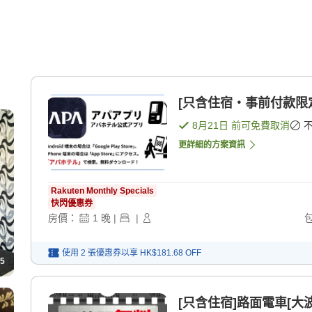
[只含住宿・事前付款限定
8月21日
前可免費取消
更詳細的方案資訊
Rakuten Monthly Specials
快閃優惠券
房價：
1
晚
|
|
使用 2 張優惠券以享
HK$181.68
OFF
5
[只含住宿]路面電車[大