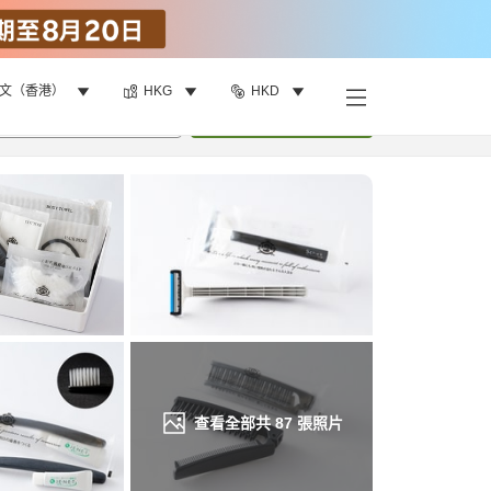
文（香港）
HKG
HKD
找客房
•
1
間房
重新搜尋
查看全部共
87
張照片