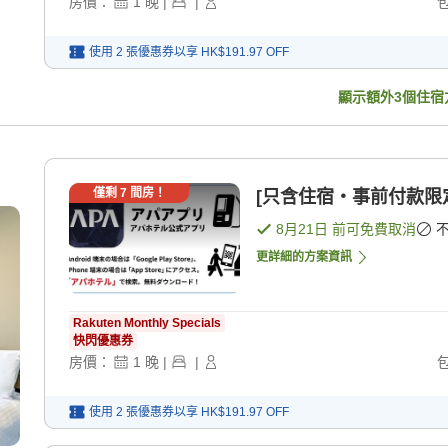
房價：
1
晚
|
|
使用 2 張優惠券以享
HK$191.97
OFF
顯示額外
3
個住宿
僅剩
7
間房！
[只含住宿・事前付款限定
8月21日
前可免費取消
更詳細的方案資訊
Rakuten Monthly Specials
快閃優惠券
房價：
1
晚
|
|
使用 2 張優惠券以享
HK$191.97
OFF