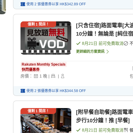
使用 2 張優惠券以享
HK$342.89
OFF
僅剩
1
間房！
[只含住宿]路面電車[大
10分鐘！無論是 [純住宿
8月21日
前可免費取消
更詳細的方案資訊
Rakuten Monthly Specials
快閃優惠券
房價：
1
晚
|
|
使用 2 張優惠券以享
HK$344.58
OFF
僅剩
1
間房！
[附早餐自助餐]路面電車
步行10分鐘！推 [早餐]
8月21日
前可免費取消