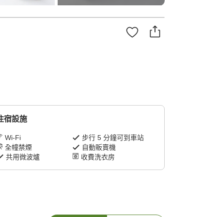
住宿設施
Wi-Fi
步行 5 分鐘可到車站
全幢禁煙
自動販賣機
共用微波爐
收費洗衣房