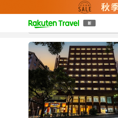
t
新
概覽
房間及住宿方案
評價
設施
o
p
P
a
g
e
_
s
e
a
r
c
h