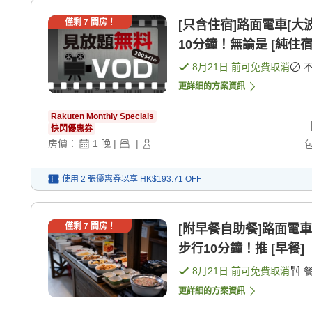
僅剩
7
間房！
[只含住宿]路面電車[大
10分鐘！無論是 [純住宿
8月21日
前可免費取消
更詳細的方案資訊
Rakuten Monthly Specials
快閃優惠券
房價：
1
晚
|
|
使用 2 張優惠券以享
HK$193.71
OFF
僅剩
7
間房！
[附早餐自助餐]路面電車
步行10分鐘！推 [早餐]
8月21日
前可免費取消
更詳細的方案資訊