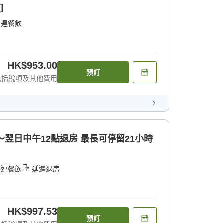
]
不連餐飲
HK$953.00
預訂
包括稅項及其他費用
〜翌日中午12點退房 最長可停留21小時
不連餐飲
延遲退房
HK$997.53
預訂