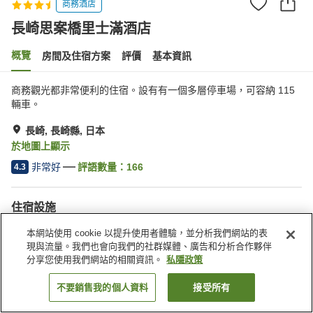
商務酒店
長崎思案橋里士滿酒店
概覽
房間及住宿方案
評價
基本資訊
商務觀光都非常便利的住宿。設有有一個多層停車場，可容納 115
輛車。
長崎, 長崎縣, 日本
於地圖上顯示
非常好
評語數量：
166
4.3
住宿設施
Wi-Fi
餐廳
本網站使用 cookie 以提升使用者體驗，並分析我們網站的表
自動販賣機
共用微波爐
現與流量。我們也會向我們的社群媒體、廣告和分析合作夥伴
分享您使用我們網站的相關資訊。
私隱政策
主頁
日本
長崎縣
長崎
長崎思案橋里士滿酒店
不要銷售我的個人資料
接受所有
找客房