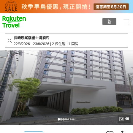
to
top
page
新
長崎思案橋里士滿酒店
22/8/2026
-
23/8/2026
|
2 位住客
|
1 間房
49