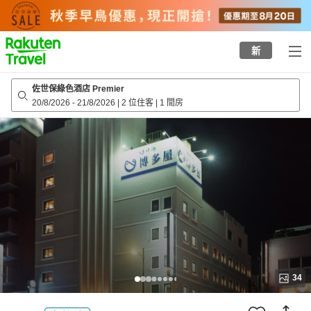
to
top
page
新
佐世保綠色酒店 Premier
20/8/2026
-
21/8/2026
|
2 位住客
|
1 間房
34