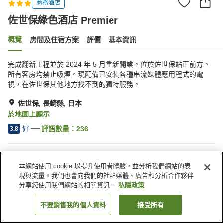
商務酒店
佐世保綠色酒店 Premier
概覽
房間及住宿方案
評價
基本資訊
完成翻新工程並於 2024 年 5 月重新開業。位於佐世保站正前方。
所有客房均禁止吸煙。現配備已安裝各種串流媒體應用程式的電
視，在佐世保其他地方找不到的獨特服務。
佐世保, 長崎縣, 日本
於地圖上顯示
好
評語數量：
236
3.8
住宿設施
本網站使用 cookie 以提升使用者體驗，並分析我們網站的表
Wi-Fi
自動販賣機
現與流量。我們也會向我們的社群媒體、廣告和分析合作夥伴
宴會廳
日式餐廳
分享您使用我們網站的相關資訊。
私隱政策
不要銷售我的個人資料
接受所有
找客房
主頁
日本
長崎縣
佐世保
佐世保綠色酒店 Premier