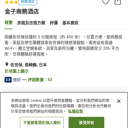
商務酒店
金子商務酒店
概覽
房間及住宿方案
評價
基本資訊
距離佐世保站僅約 3 分鐘車程（約 450 米），位置方便，是商務旅
客、家庭及學生團體探索佐世保的理想落腳點。客房設有高速
Wi‑Fi、獨立空調系統、浴室及廁所分離，實用面積至少 205 平方
呎，住宿體驗舒適寬敞。
佐世保, 長崎縣, 日本
於地圖上顯示
很好
評語數量：
83
3.9
住宿設施
本網站使用 cookie 以提升使用者體驗，並分析我們網站的表
停車場
水療/美容院
現與流量。我們也會向我們的社群媒體、廣告和分析合作夥伴
自動販賣機
宴會廳
分享您使用我們網站的相關資訊。
私隱政策
不要銷售我的個人資料
接受所有
找客房
主頁
日本
長崎縣
佐世保
金子商務酒店