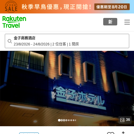
to
top
page
新
金子商務酒店
23/8/2026
-
24/8/2026
|
2 位住客
|
1 間房
36