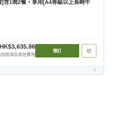
理]含1晚2餐，享用[A4等級以上長崎牛
HK$3,635.86
預訂
包括稅項及其他費用