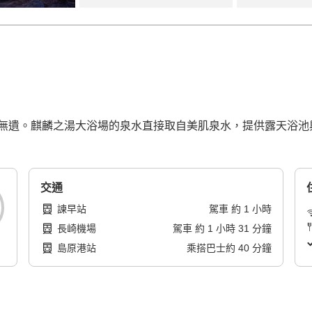
無遺。麒麟之湯大浴場的泉水直接取自美肌泉水，提供露天浴池
交通
諫早站
駕車
約
1
小時
長崎機場
駕車
約
1
小時
31
分鐘
島原港站
乘搭巴士
約
40
分鐘