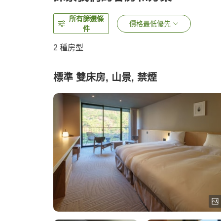
所有篩選條
價格最低優先
件
2
種房型
標準 雙床房, 山景, 禁煙