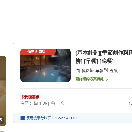
僅剩
5
間房！
[基本計劃][季節創作料
柳] [早餐] [晚餐]
餐點
早餐
晚餐
更詳細的方案資訊
快閃優惠券
房價：
1
晚
|
|
使用優惠券以享
HK$527.41
OFF
5