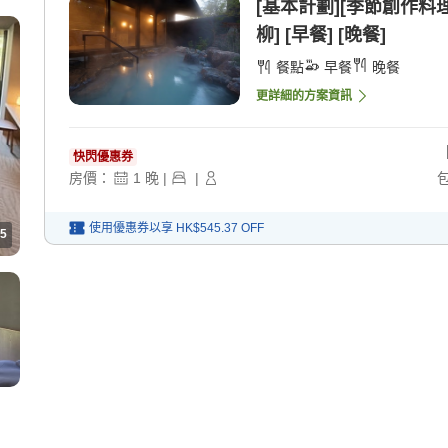
[基本計劃][季節創作料
柳] [早餐] [晚餐]
餐點
早餐
晚餐
更詳細的方案資訊
快閃優惠券
房價：
1
晚
|
|
使用優惠券以享
HK$545.37
OFF
5