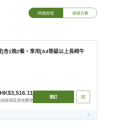
按房型
按方案
理]含1晚2餐，享用[A4等級以上長崎牛
HK$3,516.11
預訂
包括稅項及其他費用