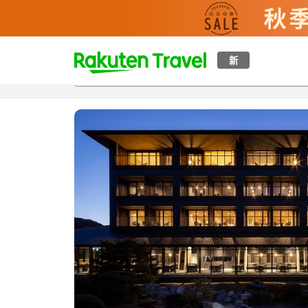
t
新
概覽
房間及住宿方案
評價
設施
o
p
P
a
g
e
_
s
e
a
r
c
h