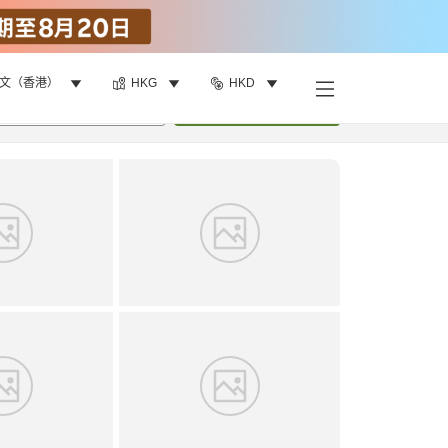
文（香港）
HKG
HKD
找客房
•
1
間房
重新搜尋