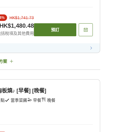
HK$1,741.73
4
%
HK$1,480.48
預訂
包括稅項及其他費用
方案
♪ [早餐] [晚餐]
餐點
當季菜餚
早餐
晚餐