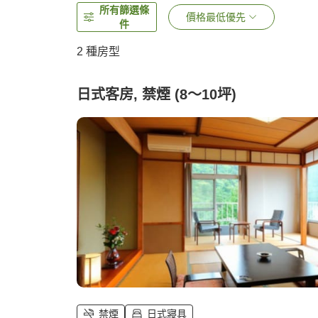
所有篩選條
價格最低優先
件
2
種房型
日式客房, 禁煙 (8～10坪)
禁煙
日式寢具