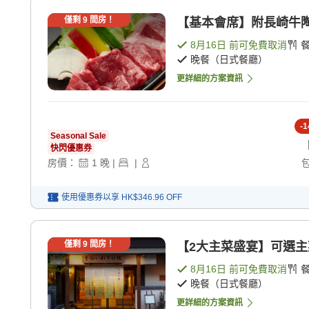
僅剩
9
間房！
【基本會席】附長崎牛陶板燒
8月16日
前可免費取消
晚餐（日式餐廳）
更詳細的方案資訊
-
1
Seasonal Sale
快閃優惠券
房價：
1
晚
|
|
使用優惠券以享
HK$346.96
OFF
僅剩
9
間房！
【2大主菜盛宴】可選主菜
8月16日
前可免費取消
晚餐（日式餐廳）
更詳細的方案資訊