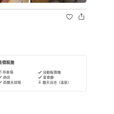
住宿設施
停車場
自動販賣機
商店
宴會廳
高爾夫球場
露天浴池（溫泉）