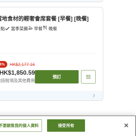
食材的輕奢會席套餐 [早餐] [晚餐]
餐點
當季菜餚
早餐
晚餐
HK$2,177.16
4
%
HK$1,850.59
預訂
包括稅項及其他費用
不要銷售我的個人資料
接受所有