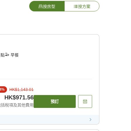
按房型
按方案
餐點
早餐
HK$1,143.01
4
%
HK$971.56
預訂
包括稅項及其他費用