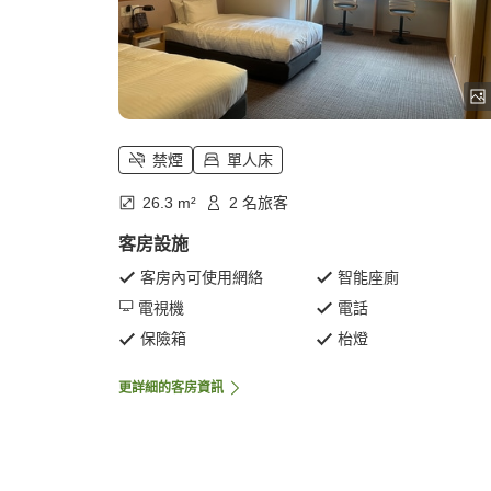
禁煙
單人床
26.3 m²
2 名旅客
客房設施
客房內可使用網絡
智能座廁
電視機
電話
保險箱
枱燈
更詳細的客房資訊