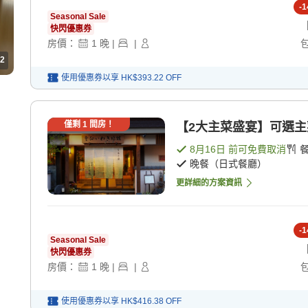
-
1
Seasonal Sale
快閃優惠券
房價：
1
晚
|
|
2
使用優惠券以享
HK$393.22
OFF
僅剩
1
間房！
【2大主菜盛宴】可選主菜
8月16日
前可免費取消
晚餐（日式餐廳）
更詳細的方案資訊
-
1
Seasonal Sale
快閃優惠券
房價：
1
晚
|
|
使用優惠券以享
HK$416.38
OFF