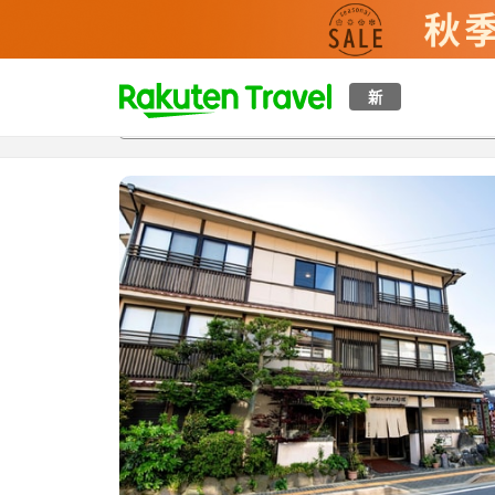
t
新
概覽
房間及住宿方案
評價
特色
設施
o
p
P
a
g
e
_
s
e
a
r
c
h