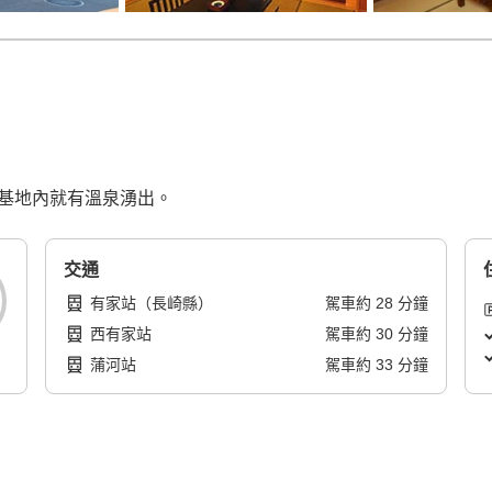
店基地內就有溫泉湧出。
交通
有家站（長崎縣）
駕車
約
28
分鐘
西有家站
駕車
約
30
分鐘
蒲河站
駕車
約
33
分鐘