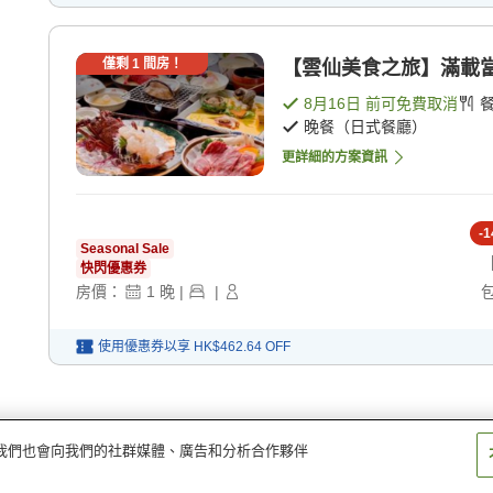
僅剩
1
間房！
【雲仙美食之旅】滿載當地
8月16日
前可免費取消
晚餐（日式餐廳）
更詳細的方案資訊
-
1
Seasonal Sale
快閃優惠券
房價：
1
晚
|
|
使用優惠券以享
HK$462.64
OFF
量。我們也會向我們的社群媒體、廣告和分析合作夥伴