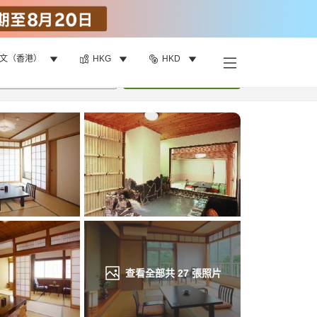
文（香港）
HKG
HKD
找客房
•
1
間房
重新搜尋
查看全部共
27
張照片