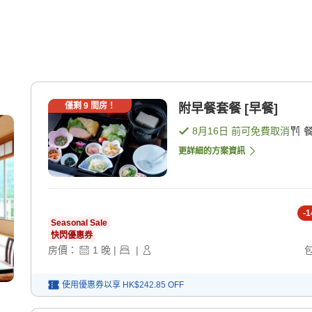
僅剩
9
間房！
附早餐套餐 [早餐]
8月16日
前可免費取消
更詳細的方案資訊
-
1
Seasonal Sale
快閃優惠券
房價：
1
晚
|
|
使用優惠券以享
HK$242.85
OFF