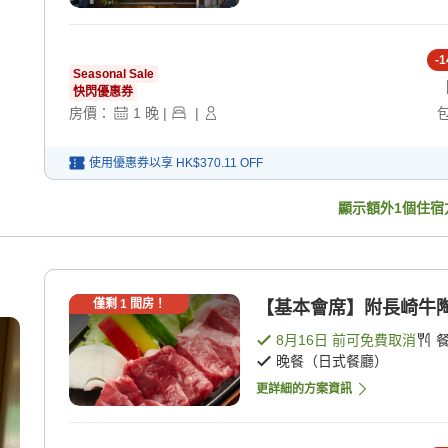
-
1
Seasonal Sale
快閃優惠券
房價：
1
晚
|
|
使用優惠券以享
HK$370.11
OFF
顯示額外
1
個住宿
僅剩
1
間房！
【基本會席】附長崎牛陶板燒
8月16日
前可免費取消
晚餐（日式餐廳）
更詳細的方案資訊