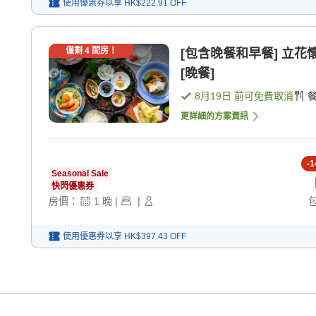
使用優惠券以享
HK$222.91
OFF
僅剩
4
間房！
[包含晚餐和早餐] 立花懷
[晚餐]
8月19日
前可免費取消
更詳細的方案資訊
-
1
Seasonal Sale
快閃優惠券
房價：
1
晚
|
|
使用優惠券以享
HK$397.43
OFF