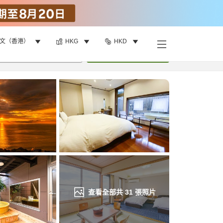
文（香港）
HKG
HKD
找客房
•
1
間房
重新搜尋
查看全部共
31
張照片