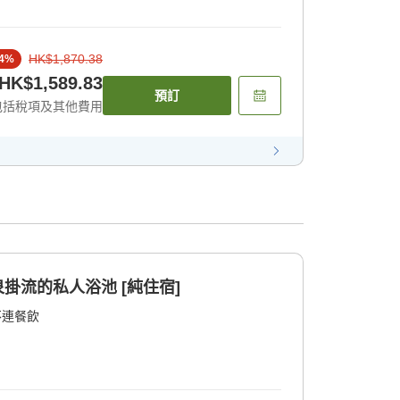
HK$1,870.38
4
%
HK$1,589.83
預訂
包括稅項及其他費用
泉掛流的私人浴池 [純住宿]
不連餐飲