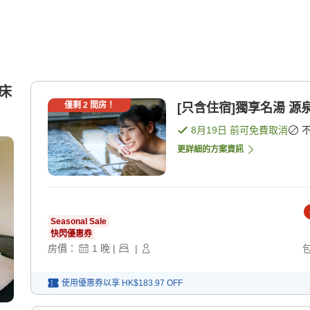
雙床
僅剩
2
間房！
[只含住宿]獨享名湯 源
8月19日
前可免費取消
更詳細的方案資訊
Seasonal Sale
快閃優惠券
房價：
1
晚
|
|
使用優惠券以享
HK$183.97
OFF