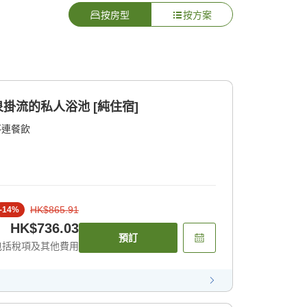
按房型
按方案
泉掛流的私人浴池 [純住宿]
不連餐飲
HK$865.91
-
14
%
HK$736.03
預訂
包括稅項及其他費用