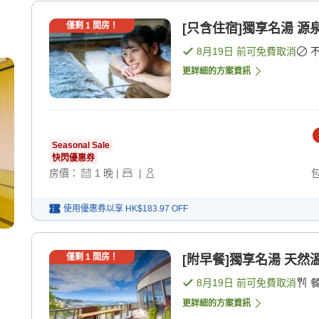
僅剩
1
間房！
[只含住宿]獨享名湯 源
8月19日
前可免費取消
更詳細的方案資訊
Seasonal Sale
快閃優惠券
房價：
1
晚
|
|
使用優惠券以享
HK$183.97
OFF
僅剩
1
間房！
[附早餐]獨享名湯 天然
8月19日
前可免費取消
更詳細的方案資訊