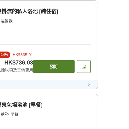
泉掛流的私人浴池 [純住宿]
不連餐飲
HK$865.91
-
14
%
HK$736.03
預訂
包括稅項及其他費用
溫泉包場浴池 [早餐]
餐點
早餐