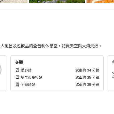
有人氣私人風呂及包飲品的全包制休息室，飽覽天空與大海景致。
交通
愛野站
駕車
約
34
分鐘
諫早東高校站
駕車
約
35
分鐘
阿母崎站
駕車
約
38
分鐘