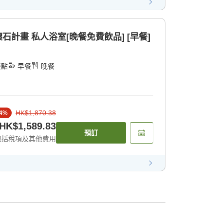
石計畫 私人浴室[晚餐免費飲品] [早餐]
餐點
早餐
晚餐
HK$1,870.38
4
%
HK$1,589.83
預訂
包括稅項及其他費用