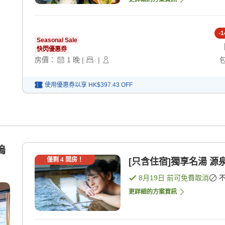
-
1
Seasonal Sale
快閃優惠券
房價：
1
晚
|
|
使用優惠券以享
HK$397.43
OFF
塢
僅剩
4
間房！
[只含住宿]獨享名湯 源
8月19日
前可免費取消
更詳細的方案資訊