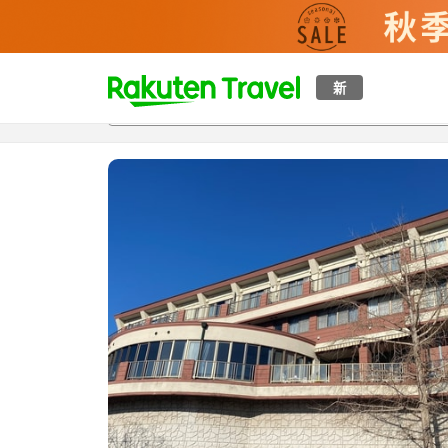
t
新
概覽
房間及住宿方案
評價
設施
o
p
P
a
g
e
_
s
e
a
r
c
h