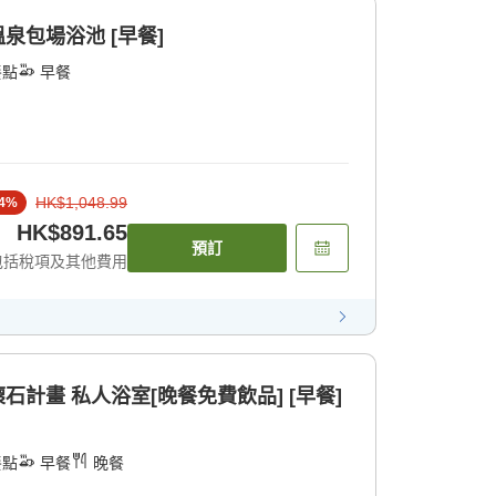
溫泉包場浴池 [早餐]
餐點
早餐
HK$1,048.99
4
%
HK$891.65
預訂
包括稅項及其他費用
石計畫 私人浴室[晚餐免費飲品] [早餐]
餐點
早餐
晚餐