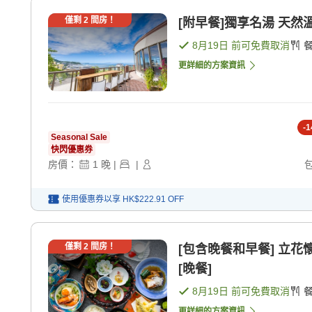
僅剩
2
間房！
[附早餐]獨享名湯 天然
8月19日
前可免費取消
更詳細的方案資訊
-
1
Seasonal Sale
快閃優惠券
房價：
1
晚
|
|
使用優惠券以享
HK$222.91
OFF
僅剩
2
間房！
[包含晚餐和早餐] 立花懷
[晚餐]
8月19日
前可免費取消
更詳細的方案資訊