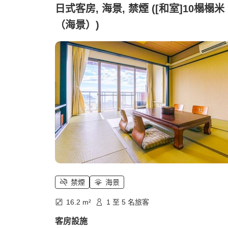
日式客房, 海景, 禁煙 ([和室]10榻榻米
（海景）)
禁煙
海景
16.2 m²
1 至 5 名旅客
客房設施