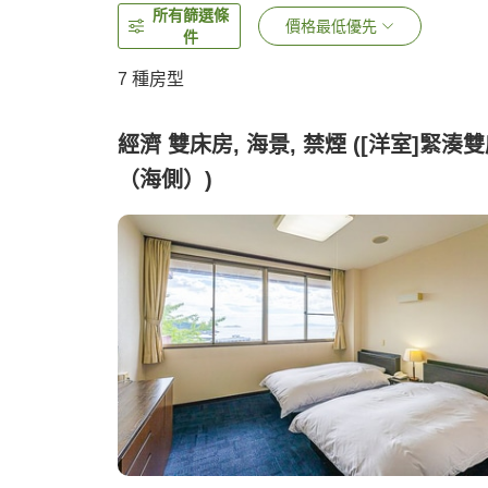
所有篩選條
價格最低優先
件
7
種房型
經濟 雙床房, 海景, 禁煙 ([洋室]緊湊
（海側）)