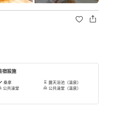
住宿設施
桑拿
露天浴池（溫泉）
公共澡堂
公共澡堂（溫泉）