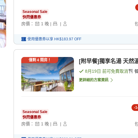
Seasonal Sale
快閃優惠券
房價：
1
晚
|
|
使用優惠券以享
HK$183.97
OFF
僅剩
4
間房！
[附早餐]獨享名湯 天然
8月19日
前可免費取消
更詳細的方案資訊
-
1
Seasonal Sale
快閃優惠券
房價：
1
晚
|
|