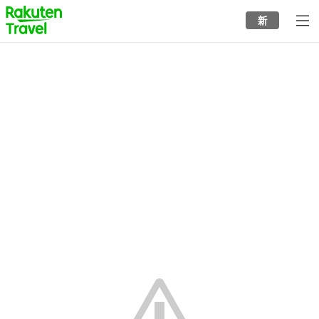
to
新
top
page