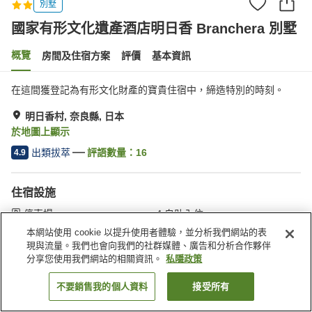
別墅
國家有形文化遺產酒店明日香 Branchera 別墅
概覽
房間及住宿方案
評價
基本資訊
在這間獲登記為有形文化財產的寶貴住宿中，締造特別的時刻。
明日香村, 奈良縣, 日本
於地圖上顯示
出類拔萃
評語數量：
16
4.9
住宿設施
停車場
自助入住
24 小時服務櫃台
出租浴衣
本網站使用 cookie 以提升使用者體驗，並分析我們網站的表
現與流量。我們也會向我們的社群媒體、廣告和分析合作夥伴
分享您使用我們網站的相關資訊。
私隱政策
主頁
日本
奈良縣
明日香村
國家有形文化遺產酒店明日香 Branchera 別墅
不要銷售我的個人資料
接受所有
找客房