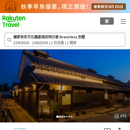
to
top
page
新
國家有形文化遺產酒店明日香 Branchera 別墅
22/8/2026
-
23/8/2026
|
2 位住客
|
1 間房
171