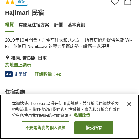
賓館
Hajimari 民宿
概覽
房間及住宿方案
評價
基本資訊
2019年10月開業，方便前往大和八木站！所有房間均提供免費 Wi-
Fi，並使用 Nishikawa 的壓力平衡床墊，讓您一覺好眠。
橿原, 奈良縣, 日本
於地圖上顯示
非常好
評語數量：
42
4.4
住宿設施
Wi-Fi
全幢禁煙
本網站使用 cookie 以提升使用者體驗，並分析我們網站的表
共用客廳
共用廚房
現與流量。我們也會向我們的社群媒體、廣告和分析合作夥伴
分享您使用我們網站的相關資訊。
私隱政策
主頁
日本
奈良縣
橿原
Hajimari 民宿
不要銷售我的個人資料
接受所有
找客房