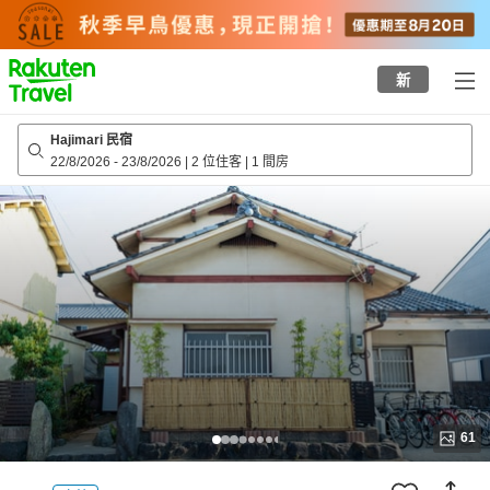
to
top
page
新
Hajimari 民宿
22/8/2026
-
23/8/2026
|
2 位住客
|
1 間房
61