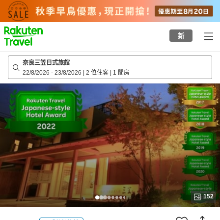
to
top
page
新
奈良三笠日式旅館
22/8/2026
-
23/8/2026
|
2 位住客
|
1 間房
152