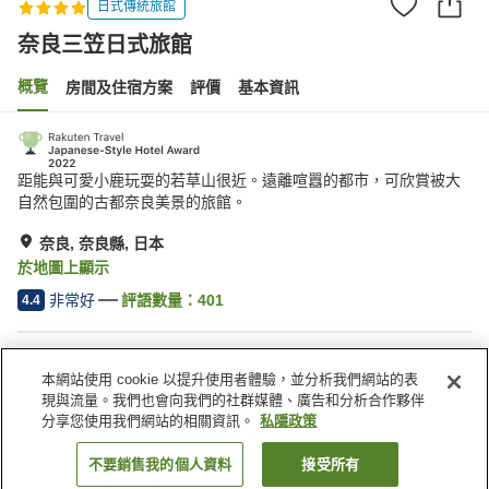
日式傳統旅館
奈良三笠日式旅館
概覽
房間及住宿方案
評價
基本資訊
距能與可愛小鹿玩耍的若草山很近。遠離喧囂的都市，可欣賞被大
自然包圍的古都奈良美景的旅館。
奈良, 奈良縣, 日本
於地圖上顯示
非常好
評語數量：
401
4.4
住宿設施
本網站使用 cookie 以提升使用者體驗，並分析我們網站的表
停車場
水療/美容院
現與流量。我們也會向我們的社群媒體、廣告和分析合作夥伴
餐廳
私人包場
分享您使用我們網站的相關資訊。
私隱政策
不要銷售我的個人資料
接受所有
找客房
主頁
日本
奈良縣
奈良
奈良三笠日式旅館