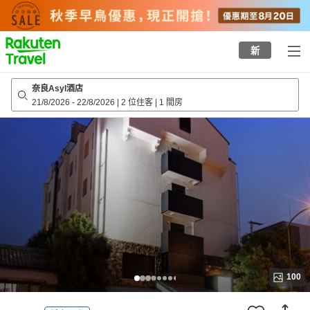
to
top
page
新
奈良Asyl酒店
21/8/2026
-
22/8/2026
|
2 位住客
|
1 間房
100