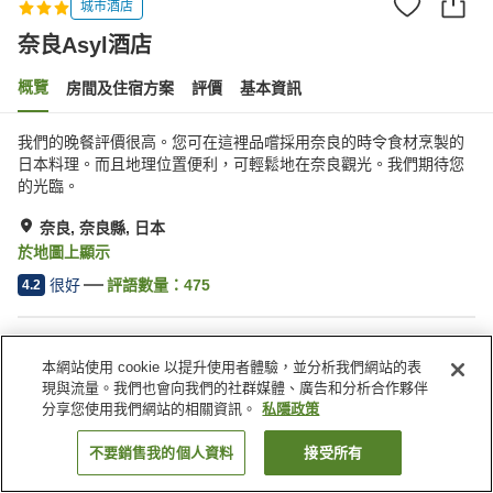
城市酒店
奈良Asyl酒店
概覽
房間及住宿方案
評價
基本資訊
我們的晚餐評價很高。您可在這裡品嚐採用奈良的時令食材烹製的
日本料理。而且地理位置便利，可輕鬆地在奈良觀光。我們期待您
的光臨。
奈良, 奈良縣, 日本
於地圖上顯示
很好
評語數量：
475
4.2
住宿設施
本網站使用 cookie 以提升使用者體驗，並分析我們網站的表
Wi-Fi
步行 5 分鐘可到車站
現與流量。我們也會向我們的社群媒體、廣告和分析合作夥伴
休息室
酒吧
分享您使用我們網站的相關資訊。
私隱政策
不要銷售我的個人資料
接受所有
找客房
主頁
日本
奈良縣
奈良
奈良Asyl酒店