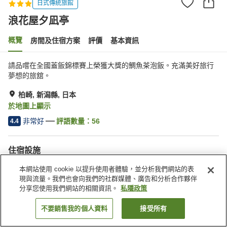
日式傳統旅館
浪花屋夕凪亭
概覽
房間及住宿方案
評價
基本資訊
請品嚐在全國蓋飯錦標賽上榮獲大獎的鯛魚茶泡飯。充滿美好旅行
夢想的旅舘。
柏崎, 新潟縣, 日本
於地圖上顯示
非常好
評語數量：
56
4.4
住宿設施
停車場
水療/美容院
本網站使用 cookie 以提升使用者體驗，並分析我們網站的表
休息室
自動販賣機
現與流量。我們也會向我們的社群媒體、廣告和分析合作夥伴
分享您使用我們網站的相關資訊。
私隱政策
主頁
日本
新潟縣
柏崎
浪花屋夕凪亭
不要銷售我的個人資料
接受所有
找客房