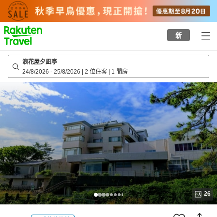
to
top
page
新
浪花屋夕凪亭
24/8/2026
-
25/8/2026
|
2 位住客
|
1 間房
26