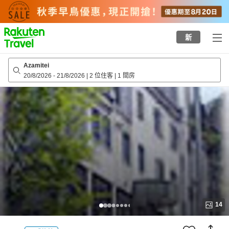
to
top
page
新
Azamitei
20/8/2026
-
21/8/2026
|
2 位住客
|
1 間房
14