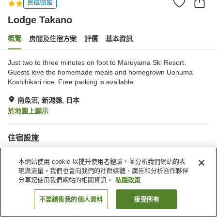
民宿/旅館
Lodge Takano
概覽
房間及住宿方案
評價
基本資訊
Just two to three minutes on foot to Maruyama Ski Resort.
Guests love the homemade meals and homegrown Uonuma
Koshihikari rice. Free parking is available.
南魚沼, 新潟縣, 日本
於地圖上顯示
住宿設施
停車場
自動販賣機
本網站使用 cookie 以提升使用者體驗，並分析我們網站的表
滑雪設備乾燥室
公共澡堂
現與流量。我們也會向我們的社群媒體、廣告和分析合作夥伴
分享您使用我們網站的相關資訊。
私隱政策
主頁
日本
新潟縣
南魚沼
Lodge Takano
不要銷售我的個人資料
接受所有
找客房