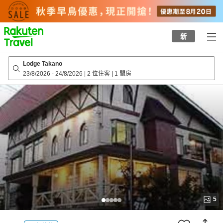
to
top
page
新
Lodge Takano
23/8/2026
-
24/8/2026
|
2 位住客
|
1 間房
5