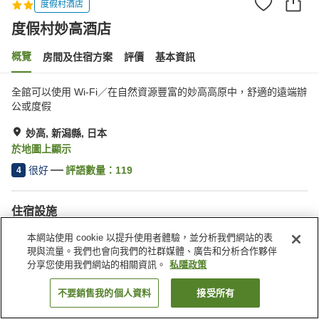
度假村酒店
度假村妙高酒店
概覽
房間及住宿方案
評價
基本資訊
全館可以使用 Wi-Fi／在自然資源豐富的妙高高原中，舒適的遠端辦
公或度假
妙高, 新潟縣, 日本
於地圖上顯示
很好
評語數量：
119
4
住宿設施
停車場
餐廳
本網站使用 cookie 以提升使用者體驗，並分析我們網站的表
咖啡廳
自動販賣機
現與流量。我們也會向我們的社群媒體、廣告和分析合作夥伴
分享您使用我們網站的相關資訊。
私隱政策
主頁
日本
新潟縣
妙高
度假村妙高酒店
不要銷售我的個人資料
接受所有
找客房