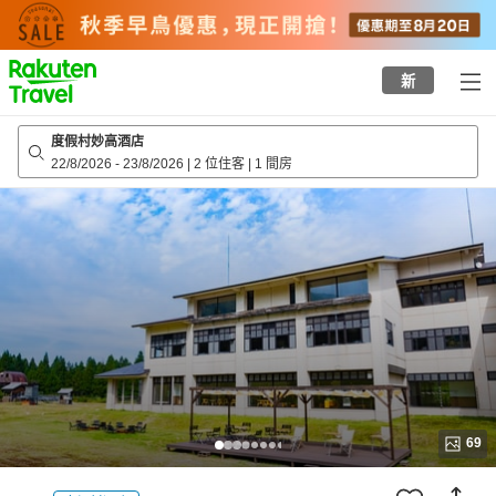
to
top
page
新
度假村妙高酒店
22/8/2026
-
23/8/2026
|
2 位住客
|
1 間房
69